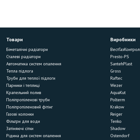
Товари
Виробники
Біметалічні радіатори
ВестГазКонтрол
Сталеві радіатори
Presto-PS
Автоматика систем опалення
SantehPlast
Тепла підлога
Gross
Труби для теплої підлоги
Raftec
Парники і теплиці
Wezer
Крапельний полив
AquaKut
Поліпропіленові труби
Polterm
Поліпропіленовий фітінг
Krakow
Газові колонки
Reiger
Фільтри для води
Tenko
Затіняючі сітки
Shadow
Рідина для систем опалення
Ostendorf