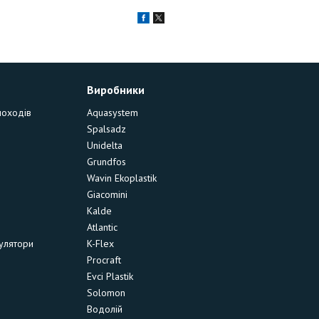
Виробники
моходів
Aquasystem
Spalsadz
Unidelta
Grundfos
Wavin Ekoplastik
Giacomini
Kalde
Atlantic
улятори
K-Flex
Procraft
Evci Plastik
Solomon
Водолій