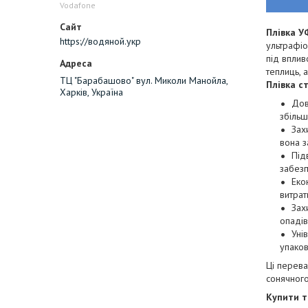
Vodafone
Плівка У
https://водяной.укр
ультрафіо
під вплив
теплиць, 
ТЦ "Барабашово" вул. Миколи Манойла,
Плівка с
Харків, Україна
Дов
збільш
Зах
вона з
Під
забезп
Еко
витрат
Зах
опадів
Уні
упаков
Ці перева
сонячного
Купити т