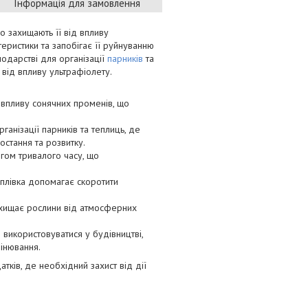
Інформація для замовлення
о захищають її від впливу
теристики та запобігає її руйнуванню
подарстві для організації
парників
та
 від впливу ультрафіолету.
о впливу сонячних променів, що
ганізації парників та теплиць, де
остання та розвитку.
ягом тривалого часу, що
 плівка допомагає скоротити
 захищає рослини від атмосферних
е використовуватися у будівництві,
мінювання.
тків, де необхідний захист від дії