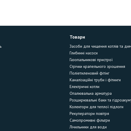
Товари
ь
Засоби для чищення котлів та ди
Глибинні насоси
Газопальникові пристрої
Стрічки крапельного зрошення
Поліетиленовий фітінг
Каналізаційні труби і фітинги
Електричні котли
Опалювальна арматура
Розширювальні баки та гідроакум
Колектори для теплої підлоги
Рекуператори повітря
Самопромивні фільтри
Лічильники для води