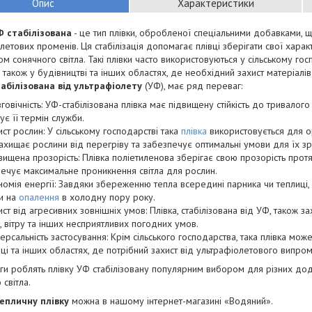
Опис
Характеристики
Ф стабілізована
- це тип плівки, обробленої спеціальними добавками, щ
летових променів. Ця стабілізація допомагає плівці зберігати свої харак
ом сонячного світла. Такі плівки часто використовуються у сільському гос
а також у будівництві та інших областях, де необхідний захист матеріалів
табілізована від ультрафіолету
(УФ), має ряд переваг:
говічність: УФ-стабілізована плівка має підвищену стійкість до тривалог
ує її термін служби.
ист рослин: У сільському господарстві така
плівка
використовується для ор
ахищає рослини від перегріву та забезпечує оптимальні умови для їх зр
вищена прозорість: Плівка поліетиленова зберігає свою прозорість прот
ечує максимальне проникнення світла для рослин.
номія енергії: Завдяки збереженню тепла всередині парника чи теплиці,
и на
опалення
в холодну пору року.
ист від агресивних зовнішніх умов: Плівка, стабілізована від УФ, також
, вітру та інших несприятливих погодних умов.
версальність застосування: Крім сільського господарства, така плівка мож
ці та інших областях, де потрібний захист від ультрафіолетового випро
ги роблять плівку УФ стабілізовану популярним вибором для різних дода
 світла.
епличну плівку
можна в нашому інтернет-магазині «Водяний».