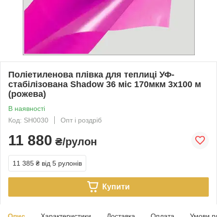
Поліетиленова плівка для теплиці УФ-
стабілізована Shadow 36 міс 170мкм 3х100 м
(рожева)
В наявності
Код: SH0030
Опт і роздріб
11 880
₴/рулон
11 385 ₴
від 5 рулонів
Купити
Опис
Характеристики
Доставка
Оплата
Умови п