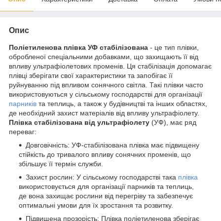
Опис
Поліетиленова плівка УФ стабілізована
- це тип плівки,
обробленої спеціальними добавками, що захищають її від
впливу ультрафіолетових променів. Ця стабілізація допомагає
плівці зберігати свої характеристики та запобігає її
руйнуванню під впливом сонячного світла. Такі плівки часто
використовуються у сільському господарстві для організації
парників
та теплиць, а також у будівництві та інших областях,
де необхідний захист матеріалів від впливу ультрафіолету.
Плівка стабілізована від ультрафіолету
(УФ), має ряд
переваг:
Довговічність: УФ-стабілізована плівка має підвищену
стійкість до тривалого впливу сонячних променів, що
збільшує її термін служби.
Захист рослин: У сільському господарстві така
плівка
використовується для організації парників та теплиць,
де вона захищає рослини від перегріву та забезпечує
оптимальні умови для їх зростання та розвитку.
Підвищена прозорість: Плівка поліетиленова зберігає