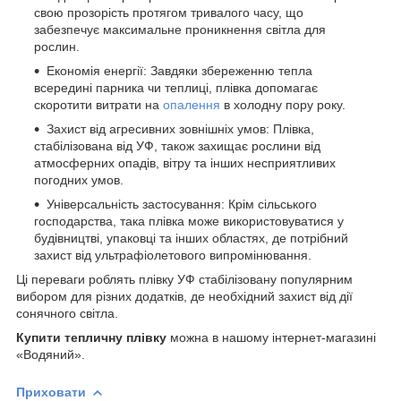
свою прозорість протягом тривалого часу, що
забезпечує максимальне проникнення світла для
рослин.
Економія енергії: Завдяки збереженню тепла
всередині парника чи теплиці, плівка допомагає
скоротити витрати на
опалення
в холодну пору року.
Захист від агресивних зовнішніх умов: Плівка,
стабілізована від УФ, також захищає рослини від
атмосферних опадів, вітру та інших несприятливих
погодних умов.
Універсальність застосування: Крім сільського
господарства, така плівка може використовуватися у
будівництві, упаковці та інших областях, де потрібний
захист від ультрафіолетового випромінювання.
Ці переваги роблять плівку УФ стабілізовану популярним
вибором для різних додатків, де необхідний захист від дії
сонячного світла.
Купити тепличну плівку
можна в нашому інтернет-магазині
«Водяний».
Приховати