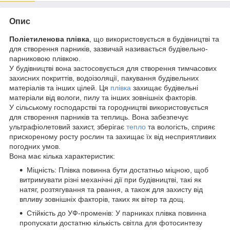
Опис
Поліетиленова плівка
, що використовується в будівництві та
для створення парників, зазвичай називається будівельно-
парниковою плівкою.
У будівництві вона застосовується для створення тимчасових
захисних покриттів, водоізоляції, пакування будівельних
матеріалів та інших цілей. Ця
плівка
захищає будівельні
матеріали від вологи, пилу та інших зовнішніх факторів.
У сільському господарстві та городництві використовується
для створення парників та теплиць. Вона забезпечує
ультрафіолетовий захист, зберігає
тепло
та вологість, сприяє
прискореному росту рослин та захищає їх від несприятливих
погодних умов.
Вона має кілька характеристик:
Міцність: Плівка повинна бути достатньо міцною, щоб
витримувати різні механічні дії при будівництві, такі як
натяг, розтягування та рвання, а також для захисту від
впливу зовнішніх факторів, таких як вітер та дощ.
Стійкість до УФ-променів: У парниках плівка повинна
пропускати достатню кількість світла для фотосинтезу