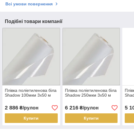
Всі умови повернення
Подібні товари компанії
Плівка поліетиленова біла
Плівка поліетиленова біла
Плів
Shadow 100мкм 3х50 м
Shadow 250мкм 3х50 м
Sha
2 886
6 216
5 1
₴/рулон
₴/рулон
Купити
Купити