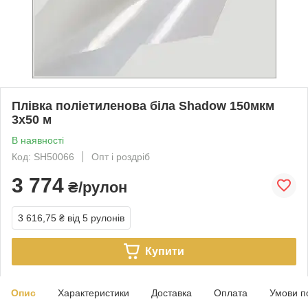
Плівка поліетиленова біла Shadow 150мкм
3х50 м
В наявності
Код: SH50066
Опт і роздріб
3 774
₴/рулон
3 616,75 ₴
від 5 рулонів
Купити
Опис
Характеристики
Доставка
Оплата
Умови п