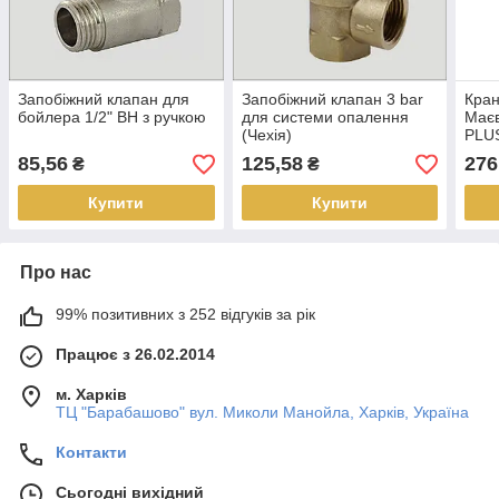
Запобіжний клапан для
Запобіжний клапан 3 bar
Кран
бойлера 1/2" ВН з ручкою
для системи опалення
Маєв
(Чехія)
PLU
85,56
125,58
276
₴
₴
Купити
Купити
Про нас
99% позитивних з 252 відгуків за рік
Працює з 26.02.2014
м. Харків
ТЦ "Барабашово" вул. Миколи Манойла, Харків, Україна
Контакти
Сьогодні вихідний