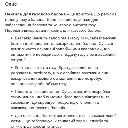
Опис
Вентиль для газового балона
– це пристрій, що регулює
подачу газу з балона. Воно використовується для
забезпечення безпеки та контролю витрати газу.
Переваги використання крана для газового балона:
Безпека: Вентиль запобігає витоку
газу
, забезпечуючи
безпечне зберігання та використання балона. Сучасні
вентилі часто оснащені запобіжними клапанами, що
автоматично перекривають подачу газу у разі аварійної
ситуації.
Контроль витрати газу: Кран дозволяє точно
регулювати потік газу, що є особливо важливим при
використанні газового обладнання, що потребує
певного
тиску
або об'єму газу.
Простота використання: Сучасні вентилі розроблені
таким чином, щоб їх можна було легко відкривати та
закривати. Це спрощує процес підключення та
відключення газових балонів.
Довговічність:
Вентилі
виготовляються з високоякісної
латуні, що забезпечує їх тривалий термін служби та
стійкість до корозії та зносу.