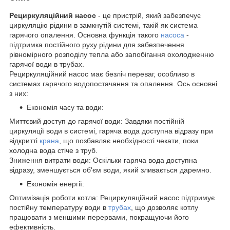
Рециркуляційний насос
- це пристрій, який забезпечує
циркуляцію рідини в замкнутій системі, такій як система
гарячого опалення. Основна функція такого
насоса
-
підтримка постійного руху рідини для забезпечення
рівномірного розподілу тепла або запобігання охолодженню
гарячої води в трубах.
Рециркуляційний насос має безліч переваг, особливо в
системах гарячого водопостачання та опалення. Ось основні
з них:
Економія часу та води:
Миттєвий доступ до гарячої води: Завдяки постійній
циркуляції води в системі, гаряча вода доступна відразу при
відкритті
крана
, що позбавляє необхідності чекати, поки
холодна вода стіче з труб.
Зниження витрати води: Оскільки гаряча вода доступна
відразу, зменшується об'єм води, який зливається даремно.
Економія енергії:
Оптимізація роботи котла: Рециркуляційний насос підтримує
постійну температуру води в
трубах
, що дозволяє котлу
працювати з меншими перервами, покращуючи його
ефективність.