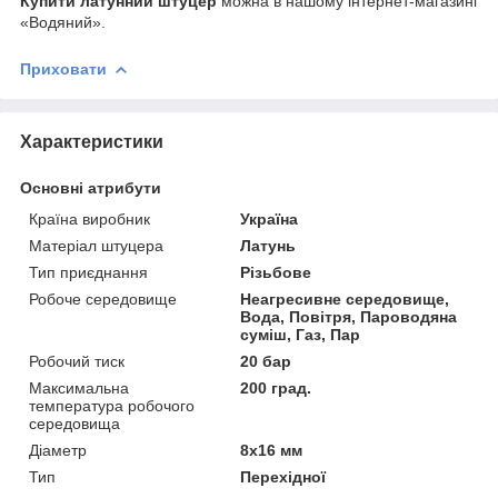
Купити латунний штуцер
можна в нашому інтернет-магазині
«Водяний».
Приховати
Характеристики
Основні атрибути
Країна виробник
Україна
Матеріал штуцера
Латунь
Тип приєднання
Різьбове
Робоче середовище
Неагресивне середовище,
Вода, Повітря, Пароводяна
суміш, Газ, Пар
Робочий тиск
20 бар
Максимальна
200 град.
температура робочого
середовища
Діаметр
8х16 мм
Тип
Перехідної