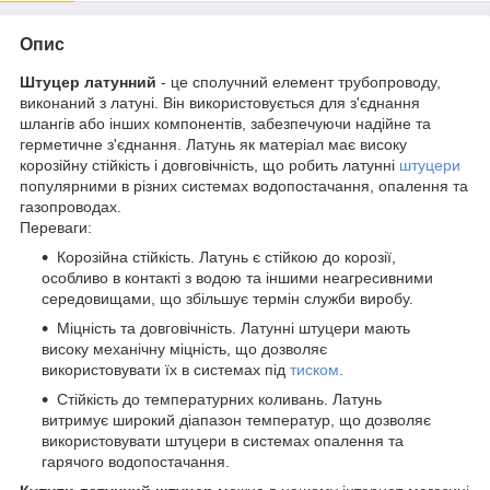
Опис
Штуцер латунний
- це сполучний елемент трубопроводу,
виконаний з латуні. Він використовується для з'єднання
шлангів або інших компонентів, забезпечуючи надійне та
герметичне з'єднання. Латунь як матеріал має високу
корозійну стійкість і довговічність, що робить латунні
штуцери
популярними в різних системах водопостачання, опалення та
газопроводах.
Переваги:
Корозійна стійкість. Латунь є стійкою до корозії,
особливо в контакті з водою та іншими неагресивними
середовищами, що збільшує термін служби виробу.
Міцність та довговічність. Латунні штуцери мають
високу механічну міцність, що дозволяє
використовувати їх в системах під
тиском
.
Стійкість до температурних коливань. Латунь
витримує широкий діапазон температур, що дозволяє
використовувати штуцери в системах опалення та
гарячого водопостачання.