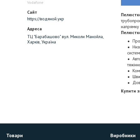
Vodafone
Пелюстк
https://водяной.укр
трубопров
напрямку 
Пелюстк
ТЦ "Барабашово" вул. Миколи Манойла,
Про
Харків, Україна
Низ
систем
Авт
тяжінн
Ком
Шви
Дов
Купити 
Товари
Виробники