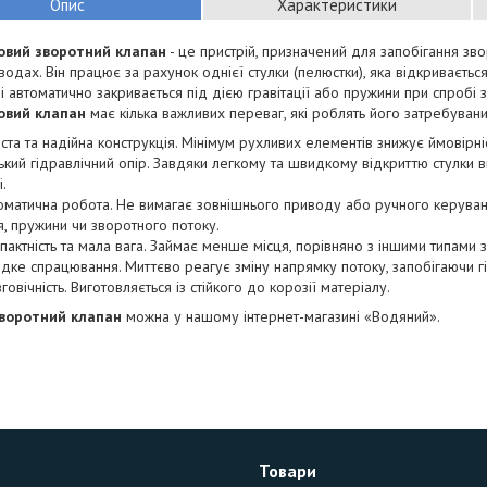
Опис
Характеристики
овий зворотний клапан
- це пристрій, призначений для запобігання зв
одах. Він працює за рахунок однієї стулки (пелюстки), яка відкриваєтьс
і автоматично закривається під дією гравітації або пружини при спробі
овий клапан
має кілька важливих переваг, які роблять його затребувани
ста та надійна конструкція. Мінімум рухливих елементів знижує ймовірні
ький гідравлічний опір. Завдяки легкому та швидкому відкриттю стулки в
і.
оматична робота. Не вимагає зовнішнього приводу або ручного керуванн
я, пружини чи зворотного потоку.
пактність та мала вага. Займає менше місця, порівняно з іншими типами
дке спрацювання. Миттєво реагує зміну напрямку потоку, запобігаючи г
говічність. Виготовляється із стійкого до корозії матеріалу.
зворотний клапан
можна у нашому інтернет-магазині «Водяний».
Товари