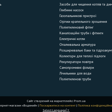
ь
Засоби для чищення котлів та ди
Глибинні насоси
Газопальникові пристрої
Стрічки крапельного зрошення
Поліетиленовий фітінг
Каналізаційні труби і фітинги
Електричні котли
Опалювальна арматура
Розширювальні баки та гідроакум
Колектори для теплої підлоги
Рекуператори повітря
Самопромивні фільтри
Лічильники для води
Поліетиленові труби
Сайт створений на маркетплейсі
Prom.ua
Інтернет-магазин «Водяний» |
Поскаржитися на контент
|
Політика конфіденційно
Select Language
▼