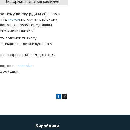
Інформація для замовлення
оротному потоку рідини або газу в
я під
тиском
потоку в потрібному
 зворотного руху середовища.
м у різних галузях:
сть поломок та зносу.
ін практично не знижує тиск у
я - закривається під дією сили
 зворотних
клапанів
.
ідроудари.
Виробники