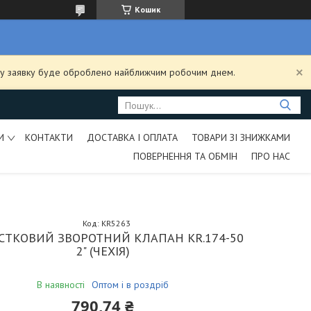
Кошик
ашу заявку буде оброблено найближчим робочим днем.
И
КОНТАКТИ
ДОСТАВКА І ОПЛАТА
ТОВАРИ ЗІ ЗНИЖКАМИ
ПОВЕРНЕННЯ ТА ОБМІН
ПРО НАС
Код:
KR5263
ТКОВИЙ ЗВОРОТНИЙ КЛАПАН KR.174-50
2" (ЧЕХІЯ)
В наявності
Оптом і в роздріб
790,74 ₴