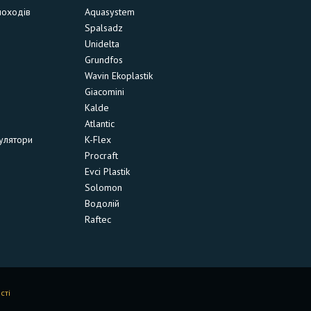
моходів
Aquasystem
Spalsadz
Unidelta
Grundfos
Wavin Ekoplastik
Giacomini
Kalde
Atlantic
улятори
K-Flex
Procraft
Evci Plastik
Solomon
Водолій
Raftec
сті