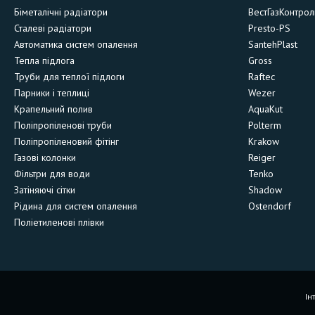
Біметалічні радіатори
ВестГазКонтрол
Сталеві радіатори
Presto-PS
Автоматика систем опалення
SantehPlast
Тепла підлога
Gross
Труби для теплої підлоги
Raftec
Парники і теплиці
Wezer
Крапельний полив
AquaKut
Поліпропіленові труби
Polterm
Поліпропіленовий фітінг
Krakow
Газові колонки
Reiger
Фільтри для води
Tenko
Затіняючі сітки
Shadow
Рідина для систем опалення
Ostendorf
Поліетиленові плівки