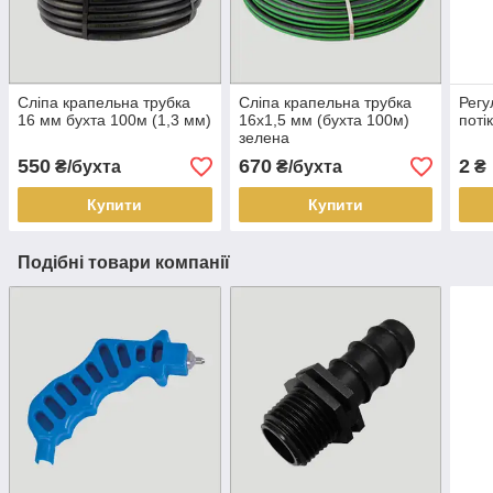
Сліпа крапельна трубка
Сліпа крапельна трубка
Регу
16 мм бухта 100м (1,3 мм)
16х1,5 мм (бухта 100м)
поті
зелена
550
670
2
₴/бухта
₴/бухта
₴
Купити
Купити
Подібні товари компанії