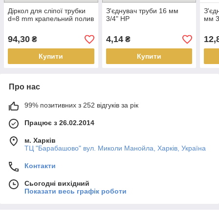
Діркол для сліпої трубки
З'єднувач труби 16 мм
З'єд
d=8 mm крапельний полив
3/4" НР
мм 3
94,30
4,14
12,
₴
₴
Купити
Купити
Про нас
99% позитивних з 252 відгуків за рік
Працює з 26.02.2014
м. Харків
ТЦ "Барабашово" вул. Миколи Манойла, Харків, Україна
Контакти
Сьогодні вихідний
Показати весь графік роботи