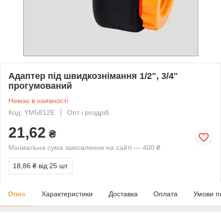
Адаптер під швидкознімання 1/2", 3/4"
прогумований
Немає в наявності
Код: YM5812E
Опт і роздріб
21,62
₴
Мінімальна сума замовлення на сайті — 400 ₴
18,86 ₴
від 25 шт.
Опис
Характеристики
Доставка
Оплата
Умови п