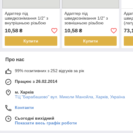
Адаптер під
Адаптер під
Адап
швидкознімання 1/2" з
швидкознімання 1/2" з
швид
внутрішньою різьбою
зовнішньою різьбою
(лат
різь
10,58
10,58
73,
₴
₴
Купити
Купити
Про нас
99% позитивних з 252 відгуків за рік
Працює з 26.02.2014
м. Харків
ТЦ "Барабашово" вул. Миколи Манойла, Харків, Україна
Контакти
Сьогодні вихідний
Показати весь графік роботи