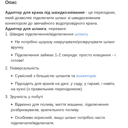
Опис
Адаптер для крана під швидкознімання
- це перехідник,
який дозволяє підключити шланг зі швидкознімним
конектором до звичайного водопровідного крана.
Адаптер для шланга
, переваги:
1. Швидке підключення/відключення
шлангу
Не потрібно щоразу накручувати/розкручувати шланг
вручну.
Підключення займає 1-2 секунди: просто клацання - і
готове!
2. Універсальність
Сумісний з більшістю шлангів та
конекторів
.
Підходить для кранів на дачі, у саду, у гаражі, і навіть
на кухні (з правильним перехідником).
3. Зручність у побуті
Відмінно для поливу, миття машини, підключення
розбризкувачів, крапельного поливу.
Особливо корисний, якщо шланг потрібно часто
підключати/відключати.