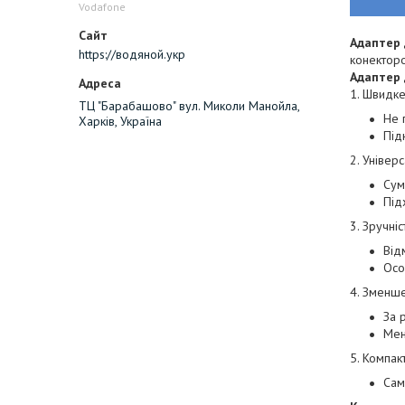
Vodafone
Адаптер 
https://водяной.укр
конектор
Адаптер 
1. Швидк
ТЦ "Барабашово" вул. Миколи Манойла,
Не 
Харків, Україна
Під
2. Універс
Сум
Під
3. Зручніс
Від
Осо
4. Зменше
За 
Мен
5. Компакт
Са