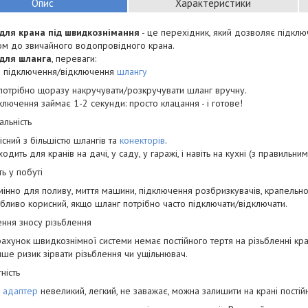
Опис
Характеристики
для крана під швидкознімання
- це перехідник, який дозволяє підклю
ом до звичайного водопровідного крана.
для шланга
, переваги:
е підключення/відключення
шлангу
потрібно щоразу накручувати/розкручувати шланг вручну.
ключення займає 1-2 секунди: просто клацання - і готове!
альність
існий з більшістю шлангів та
конекторів
.
ходить для кранів на дачі, у саду, у гаражі, і навіть на кухні (з правильн
ть у побуті
мінно для поливу, миття машини, підключення розбризкувачів, крапельно
бливо корисний, якщо шланг потрібно часто підключати/відключати.
ння зносу різьблення
рахунок швидкознімної системи немає постійного тертя на різьбленні кр
ше ризик зірвати різьблення чи ущільнювач.
ність
м
адаптер
невеликий, легкий, не заважає, можна залишити на крані постій