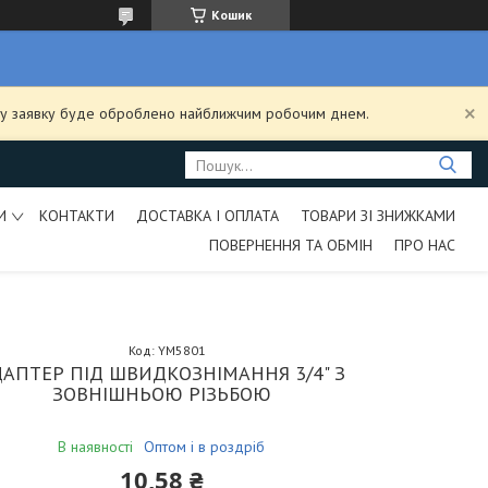
Кошик
ашу заявку буде оброблено найближчим робочим днем.
И
КОНТАКТИ
ДОСТАВКА І ОПЛАТА
ТОВАРИ ЗІ ЗНИЖКАМИ
ПОВЕРНЕННЯ ТА ОБМІН
ПРО НАС
Код:
YM5801
АПТЕР ПІД ШВИДКОЗНІМАННЯ 3/4" З
ЗОВНІШНЬОЮ РІЗЬБОЮ
В наявності
Оптом і в роздріб
10,58 ₴