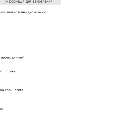
Інформація для замовлення
чити шланг зі швидкознімним
им перехідником).
го поливу.
ана або шланга.
но.