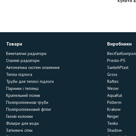
Купити а
Товари
Виробники
Біметалічні радіатори
ВестГазКонтрол
Сталеві радіатори
Presto-PS
Автоматика систем опалення
SantehPlast
Тепла підлога
Gross
Труби для теплої підлоги
Raftec
Парники і теплиці
Wezer
Крапельний полив
AquaKut
Поліпропіленові труби
Polterm
Поліпропіленовий фітінг
Krakow
Газові колонки
Reiger
Фільтри для води
Tenko
Затіняючі сітки
Shadow