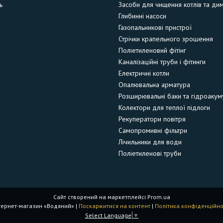
ь
Засоби для чищення котлів та ди
Глибинні насоси
Газопальникові пристрої
Стрічки крапельного зрошення
Поліетиленовий фітінг
Каналізаційні труби і фітинги
Електричні котли
Опалювальна арматура
Розширювальні баки та гідроакум
Колектори для теплої підлоги
Рекуператори повітря
Самопромивні фільтри
Лічильники для води
Поліетиленові труби
Сайт створений на маркетплейсі
Prom.ua
Інтернет-магазин «Водяний» |
Поскаржитися на контент
|
Політика конфіденційно
Select Language
▼