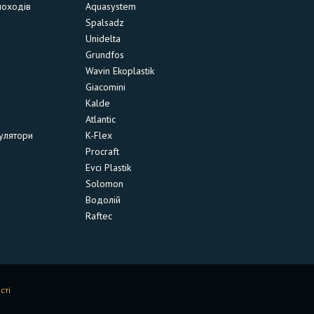
моходів
Aquasystem
Spalsadz
Unidelta
Grundfos
Wavin Ekoplastik
Giacomini
Kalde
Atlantic
улятори
K-Flex
Procraft
Evci Plastik
Solomon
Водолій
Raftec
сті