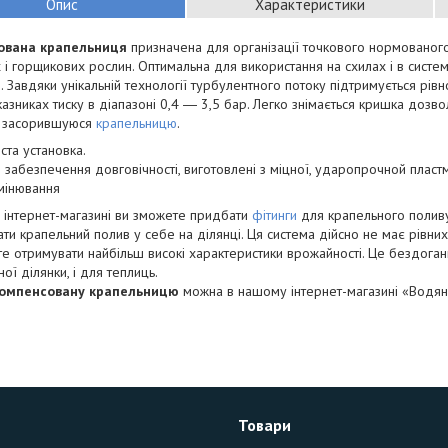
Опис
Характеристики
ована крапельниця
призначена для організації точкового нормовано
 і горщикових рослин. Оптимальна для використання на схилах і в сист
 Завдяки унікальній технології турбулентного потоку підтримується рі
казниках тиску в діапазоні 0,4 ― 3,5 бар. Легко знімається кришка дозво
и засорившуюся
крапельницю
.
ста установка.
 забезпечення довговічності, виготовлені з міцної, ударопрочной пласт
мінювання
 інтернет-магазині ви зможете придбати
фітинги
для крапельного поливу,
ти крапельний полив у себе на ділянці. Ця система дійсно не має рівни
е отримувати найбільш високі характеристики врожайності. Це бездоган
ої ділянки, і для теплиць.
компенсовану крапельницю
можна в нашому інтернет-магазині «Водян
Товари