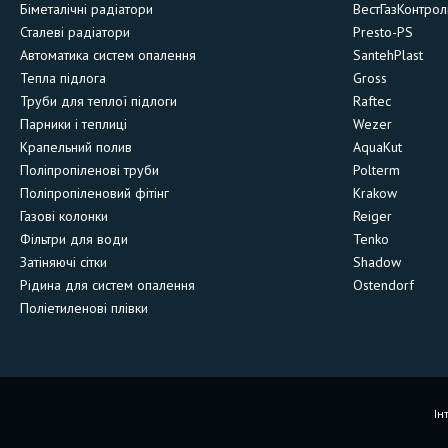
Біметалічні радіатори
ВестГазКонтрол
Сталеві радіатори
Presto-PS
Автоматика систем опалення
SantehPlast
Тепла підлога
Gross
Труби для теплої підлоги
Raftec
Парники і теплиці
Wezer
Крапельний полив
AquaKut
Поліпропіленові труби
Polterm
Поліпропіленовий фітінг
Krakow
Газові колонки
Reiger
Фільтри для води
Tenko
Затіняючі сітки
Shadow
Рідина для систем опалення
Ostendorf
Поліетиленові плівки