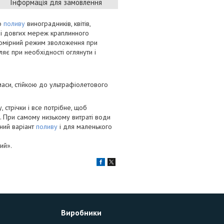
Інформація для замовлення
го
поливу
виноградників, квітів,
емі довгих мереж краплинного
вномірний режим зволоження при
ляє при необхідності оглянути і
маси, стійкою до ультрафіолетового
 стрічки і все потрібне, щоб
х. При самому низькому витраті води
ний варіант
поливу
і для маленького
ий».
Виробники