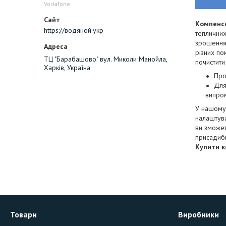
Vodafone
Компенс
https://водяной.укр
тепличних
зрошення.
різних по
ТЦ "Барабашово" вул. Миколи Манойла,
почистит
Харків, Україна
Про
Для
випро
У нашому
налаштува
ви зможет
присадибн
Купити 
Товари
Виробники