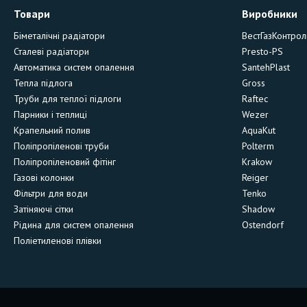
Товари
Виробники
Біметалічні радіатори
ВестГазКонтрол
Сталеві радіатори
Presto-PS
Автоматика систем опалення
SantehPlast
Тепла підлога
Gross
Труби для теплої підлоги
Raftec
Парники і теплиці
Wezer
Крапельний полив
AquaKut
Поліпропіленові труби
Polterm
Поліпропіленовий фітінг
Krakow
Газові колонки
Reiger
Фільтри для води
Tenko
Затіняючі сітки
Shadow
Рідина для систем опалення
Ostendorf
Поліетиленові плівки