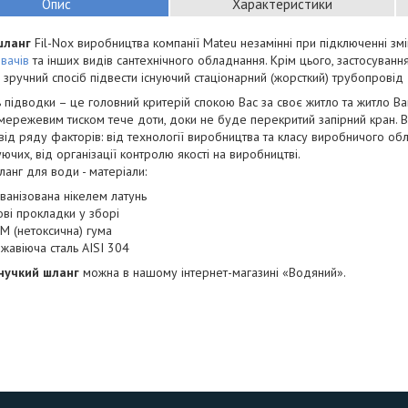
Опис
Характеристики
шланг
Fil-Nox виробництва компанії Mateu незамінні при підключенні зміш
вачів
та інших видів сантехнічного обладнання. Крім цього, застосуванн
 зручний спосіб підвести існуючий стаціонарний (жорсткий) трубопровід
ь підводки – це головний критерій спокою Вас за своє житло та житло Ваш
мережевим тиском тече доти, доки не буде перекритий запірний кран. В
від ряду факторів: від технології виробництва та класу виробничого обл
ючих, від організації контролю якості на виробництві.
ланг для води - матеріали:
ьванізована нікелем латунь
ові прокладки у зборі
M (нетоксична) гума
жавіюча сталь AISI 304
нучкий шланг
можна в нашому інтернет-магазині «Водяний».