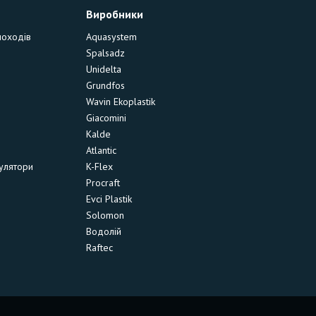
Виробники
моходів
Aquasystem
Spalsadz
Unidelta
Grundfos
Wavin Ekoplastik
Giacomini
Kalde
Atlantic
улятори
K-Flex
Procraft
Evci Plastik
Solomon
Водолій
Raftec