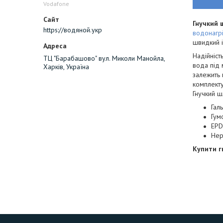
Vodafone
Гнучкий 
https://водяной.укр
водонагрі
швидкий і
Надійніст
ТЦ "Барабашово" вул. Миколи Манойла,
вода під 
Харків, Україна
залежить 
комплекту
Гнучкий ш
Гал
Гум
EPD
Нер
Купити г