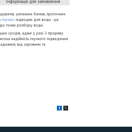
Інформація для замовлення
увачів, унітазних бачків, проточних
я
гнучкої
підводки для води - це
 до точки розбору води.
их сусідів, адже у разі її прориву
исока надійність гнучкого підведення
аднання, від сировини та