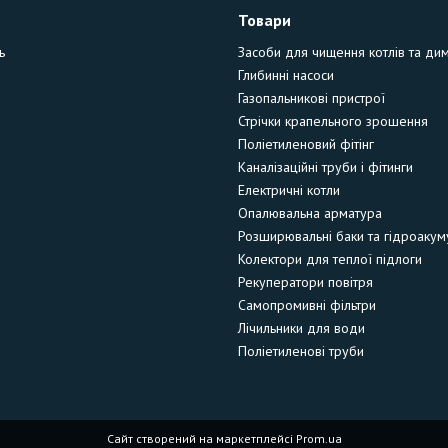
Товари
ь
Засоби для чищення котлів та ди
Глибинні насоси
Газопальникові пристрої
Стрічки крапельного зрошення
Поліетиленовий фітінг
Каналізаційні труби і фітинги
Електричні котли
Опалювальна арматура
Розширювальні баки та гідроакум
Колектори для теплої підлоги
Рекуператори повітря
Самопромивні фільтри
Лічильники для води
Поліетиленові труби
Сайт створений на маркетплейсі
Prom.ua