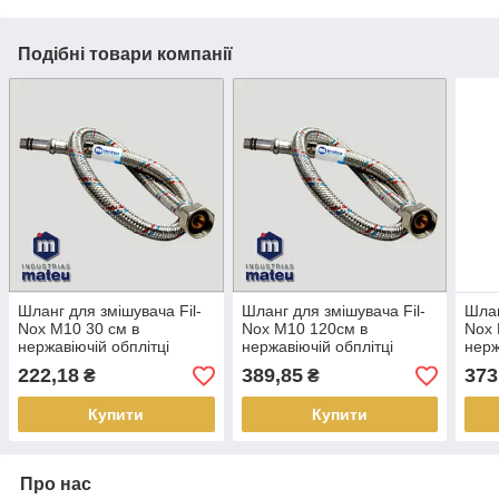
Подібні товари компанії
Шланг для змішувача Fil-
Шланг для змішувача Fil-
Шлан
Nox М10 30 см в
Nox М10 120см в
Nox 
нержавіючій обплітці
нержавіючій обплітці
нерж
(пара)
(пара)
(пар
222,18
389,85
373
₴
₴
Купити
Купити
Про нас