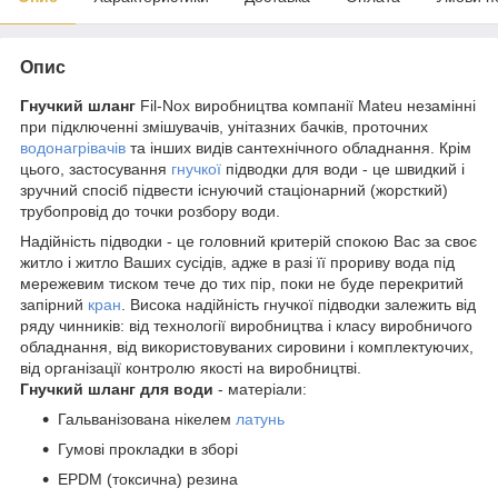
Опис
Гнучкий шланг
Fil-Nox виробництва компанії Mateu незамінні
при підключенні змішувачів, унітазних бачків, проточних
водонагрівачів
та інших видів сантехнічного обладнання. Крім
цього, застосування
гнучкої
підводки для води - це швидкий і
зручний спосіб підвести існуючий стаціонарний (жорсткий)
трубопровід до точки розбору води.
Надійність підводки - це головний критерій спокою Вас за своє
житло і житло Ваших сусідів, адже в разі її прориву вода під
мережевим тиском тече до тих пір, поки не буде перекритий
запірний
кран
. Висока надійність гнучкої підводки залежить від
ряду чинників: від технології виробництва і класу виробничого
обладнання, від використовуваних сировини і комплектуючих,
від організації контролю якості на виробництві.
Гнучкий шланг для води
- матеріали:
Гальванізована нікелем
латунь
Гумові прокладки в зборі
EPDM (токсична) резина