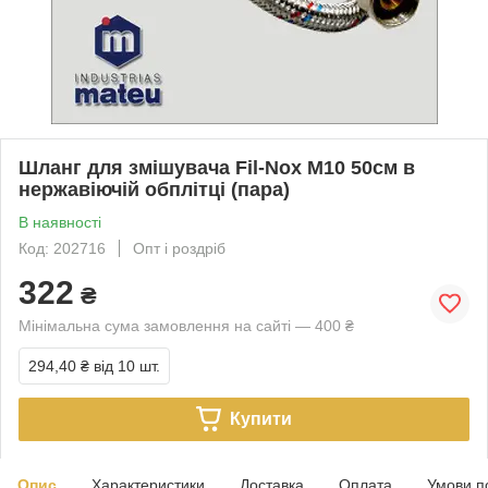
Шланг для змішувача Fil-Nox М10 50см в
нержавіючій обплітці (пара)
В наявності
Код: 202716
Опт і роздріб
322
₴
Мінімальна сума замовлення на сайті — 400 ₴
294,40 ₴
від 10 шт.
Купити
Опис
Характеристики
Доставка
Оплата
Умови п