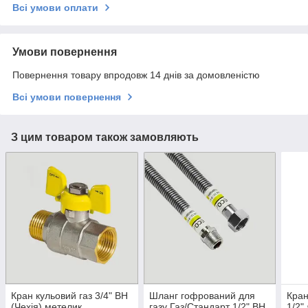
Всі умови оплати
Умови повернення
Повернення товару впродовж 14 днів за домовленістю
Всі умови повернення
З цим товаром також замовляють
Кран кульовий газ 3/4" ВН
Шланг гофрований для
Кран
(Чехія) метелик
газу Газ/Стандарт 1/2" ВН
1/2"