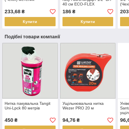
40 см ECO-FLEX
(Чех
233,68
186
203
₴
₴
Купити
Купити
Подібні товари компанії
Нитка пакувальна Tangit
Ущільнювальна нитка
Унів
Uni-Lpck 80 метрів
Wezer PRO 20 м
Sant
ущіл
з'єд
450
94,76
96,
₴
₴