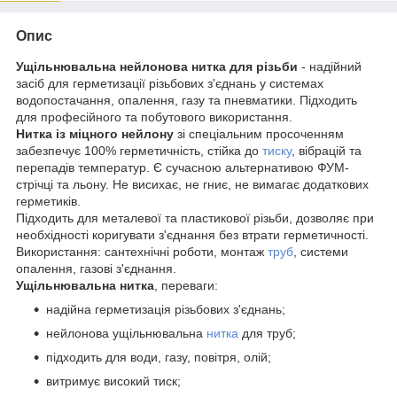
Опис
Ущільнювальна нейлонова нитка для різьби
- надійний
засіб для герметизації різьбових з'єднань у системах
водопостачання, опалення, газу та пневматики. Підходить
для професійного та побутового використання.
Нитка із міцного нейлону
зі спеціальним просоченням
забезпечує 100% герметичність, стійка до
тиску
, вібрацій та
перепадів температур. Є сучасною альтернативою ФУМ-
стрічці та льону. Не висихає, не гниє, не вимагає додаткових
герметиків.
Підходить для металевої та пластикової різьби, дозволяє при
необхідності коригувати з'єднання без втрати герметичності.
Використання: сантехнічні роботи, монтаж
труб
, системи
опалення, газові з'єднання.
Ущільнювальна нитка
, переваги:
надійна герметизація різьбових з'єднань;
нейлонова ущільнювальна
нитка
для труб;
підходить для води, газу, повітря, олій;
витримує високий тиск;