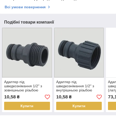
Всі умови повернення
Подібні товари компанії
Адаптер під
Адаптер під
Адап
швидкознімання 1/2" з
швидкознімання 1/2" з
швид
зовнішньою різьбою
внутрішньою різьбою
(лат
різь
10,58
10,58
73,
₴
₴
Купити
Купити