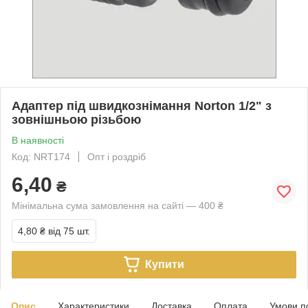
Адаптер під швидкознімання Norton 1/2" з
зовнішньою різьбою
В наявності
Код: NRT174
Опт і роздріб
6,40
₴
Мінімальна сума замовлення на сайті — 400 ₴
4,80 ₴
від 75 шт.
Купити
Опис
Характеристики
Доставка
Оплата
Умови п