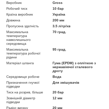
Виробник
Gross
Робочий тиск
10 бар
Країна виробник
Україна
Довжина
200 мм
Пропускна здатність
3.5 літр/хв
Максимальна
70 град.
температура
навколишнього
середовища
Максимальна
95 град.
температура робочої
рідини
Матеріал шланга
Гума (EPDM) з опліткою з
нержавіючої сталевого
дроту
Середовище робоче
Вода
Призначення гнучкої
Для змішувачів
підводки
Тиск на розрив, більше
20 бар
Зовнішній діаметр
12 мм
підводки
Радіус вигину
20 мм