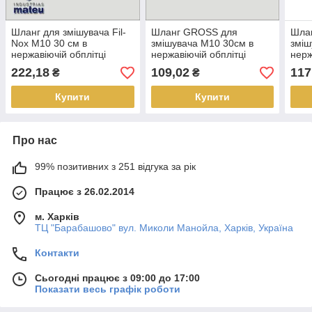
Шланг для змішувача Fil-
Шланг GROSS для
Шла
Nox М10 30 см в
змішувача М10 30см в
зміш
нержавіючій обплітці
нержавіючій обплітці
нерж
(пара)
(пара)
(пар
222,18
109,02
117
₴
₴
Купити
Купити
Про нас
99% позитивних з 251 відгука за рік
Працює з 26.02.2014
м. Харків
ТЦ "Барабашово" вул. Миколи Манойла, Харків, Україна
Контакти
Сьогодні працює з 09:00 до 17:00
Показати весь графік роботи