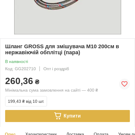
Шланг GROSS для змішувача М10 200см в
нержавіючій обплітці (пара)
В наявності
Код: GG202710
Опт і роздріб
260,36
₴
Мінімальна сума замовлення на сайті — 400 ₴
199,43 ₴
від 10 шт.
Купити
Опис
Характеристики
Доставка
Оплата
Умови п