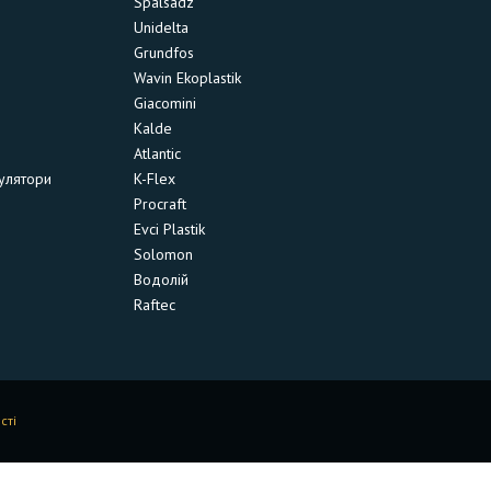
Spalsadz
Unidelta
Grundfos
Wavin Ekoplastik
Giacomini
Kalde
Atlantic
улятори
K-Flex
Procraft
Evci Plastik
Solomon
Водолій
Raftec
сті