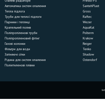
Сталеві радіатори
Presto-PS
Автоматика систем опалення
SantehPlast
Тепла підлога
Gross
Труби для теплої підлоги
Raftec
Парники і теплиці
Wezer
Крапельний полив
AquaKut
Поліпропіленові труби
Polterm
Поліпропіленовий фітінг
Krakow
Газові колонки
Reiger
Фільтри для води
Tenko
Затіняючі сітки
Shadow
Рідина для систем опалення
Ostendorf
Поліетиленові плівки