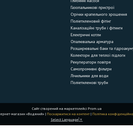
Глибинні насоси
Газопальникові пристрої
Стрічки крапельного зрошення
Поліетиленовий фітінг
Каналізаційні труби і фітинги
Електричні котли
Опалювальна арматура
Розширювальні баки та гідроакум
Колектори для теплої підлоги
Рекуператори повітря
Самопромивні фільтри
Лічильники для води
Поліетиленові труби
Сайт створений на маркетплейсі
Prom.ua
Інтернет-магазин «Водяний» |
Поскаржитися на контент
|
Політика конфіденційно
Select Language
▼