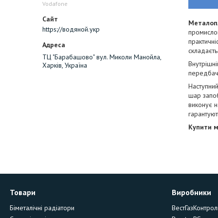
Vodafone
Металоп
https://водяной.укр
промислов
практичні
складаєть
ТЦ "Барабашово" вул. Миколи Манойла,
Внутрішні
Харків, Україна
передбач
Наступни
шар запо
виконує н
гарантуют
Купити м
Товари
Виробники
Біметалічні радіатори
ВестГазКонтрол