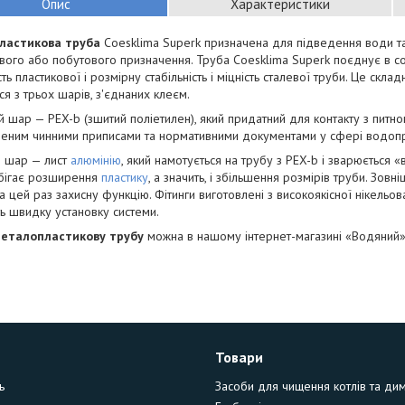
Опис
Характеристики
ластикова труба
Coesklima Superk призначена для підведення води 
ого або побутового призначення. Труба Coesklima Superk поєднує в собі
сть пластикової і розмірну стабільність і міцність сталевої труби. Це скла
ся з трьох шарів, з'єднаних клеєм.
й шар — PEX-b (зшитий поліетилен), який придатний для контакту з питн
еним чинними приписами та нормативними документами у сфері водоп
й шар — лист
алюмінію
, який намотується на трубу з PEX-b і зварюється 
бігає розширення
пластику
, а значить, і збільшення розмірів труби. Зов
а цей раз захисну функцію. Фітинги виготовлені з високоякісної нікельован
ь швидку установку системи.
еталопластикову трубу
можна в нашому інтернет-магазині «Водяний»
Товари
ь
Засоби для чищення котлів та ди