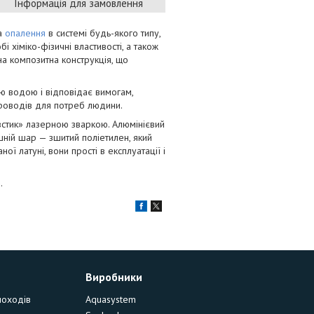
Інформація для замовлення
та
опалення
в системі будь-якого типу,
 хіміко-фізичні властивості, а також
дна композитна конструкція, що
ою водою і відповідає вимогам,
роводів для потреб людини.
«встик» лазерною зваркою. Алюмінієвий
нішній шар — зшитий поліетилен, який
ої латуні, вони прості в експлуатації і
.
Виробники
моходів
Aquasystem