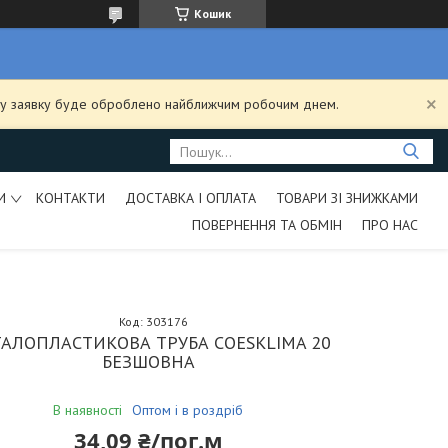
Кошик
ашу заявку буде оброблено найближчим робочим днем.
И
КОНТАКТИ
ДОСТАВКА І ОПЛАТА
ТОВАРИ ЗІ ЗНИЖКАМИ
ПОВЕРНЕННЯ ТА ОБМІН
ПРО НАС
Код:
303176
АЛОПЛАСТИКОВА ТРУБА COESKLIMA 20
БЕЗШОВНА
В наявності
Оптом і в роздріб
34,09 ₴/пог.м