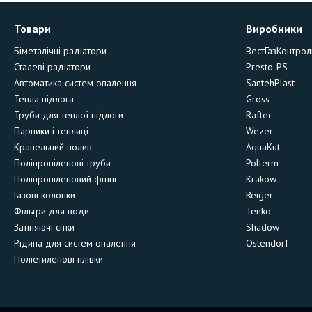
Товари
Виробники
Біметалічні радіатори
ВестГазКонтрол
Сталеві радіатори
Presto-PS
Автоматика систем опалення
SantehPlast
Тепла підлога
Gross
Труби для теплої підлоги
Raftec
Парники і теплиці
Wezer
Крапельний полив
AquaKut
Поліпропіленові труби
Polterm
Поліпропіленовий фітінг
Krakow
Газові колонки
Reiger
Фільтри для води
Tenko
Затіняючі сітки
Shadow
Рідина для систем опалення
Ostendorf
Поліетиленові плівки