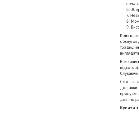
початк
Збе
Неве
Мож
Вис
Крім цьог
обслугову
традиційн
виглядати
Важливим 
відсотків
блукаючих
Слід зазн
доставки 
пропускно
дев'ять р
Купити т