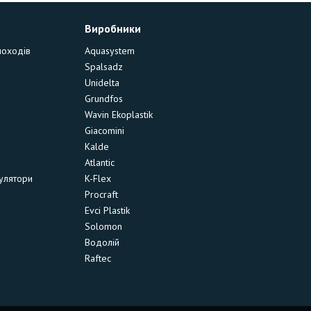
Виробники
моходів
Aquasystem
Spalsadz
Unidelta
Grundfos
Wavin Ekoplastik
Giacomini
Kalde
Atlantic
улятори
K-Flex
Procraft
Evci Plastik
Solomon
Водолій
Raftec