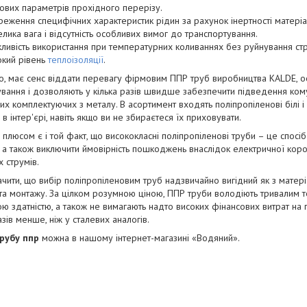
ових параметрів прохідного перерізу.
реження специфічних характеристик рідин за рахунок інертності матеріа
лика вага і відсутність особливих вимог до транспортування.
ливість використання при температурних коливаннях без руйнування стр
окий рівень
теплоізоляції
.
о, має сенс віддати перевагу фірмовим ППР труб виробництва KALDE, ос
вання і дозволяють у кілька разів швидше забезпечити підведення комун
их комплектуючих з металу. В асортимент входять поліпропіленові білі і 
 в інтер'єрі, навіть якщо ви не збираєтеся їх приховувати.
плюсом є і той факт, що висококласні поліпропіленові труби – це спосіб
), а також виключити ймовірність пошкоджень внаслідок електричної корозі
 струмів.
ачити, що вибір поліпропіленовим труб надзвичайно вигідний як з матеріа
та монтажу. За цілком розумною ціною, ППР труби володіють тривалим 
ю здатністю, а також не вимагають надто високих фінансових витрат на 
азів менше, ніж у сталевих аналогів.
рубу ппр
можна в нашому інтернет-магазині «Водяний».