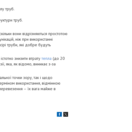
лу труб.
уктури труб.
кільки вони відрізняються простотою
ікацій, ніж при використанні
сірі труби, які добре будуть
 істотно знизити втрату
тепла
(до 20
ї, яка, як відомо, виникає з-за
льної точки зору, так і щодо
терміном використання, відмінною
перевезення – їх вага майже в