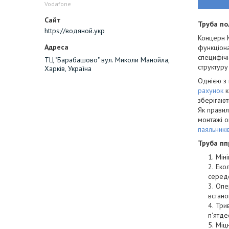
Vodafone
Труба по
https://водяной.укр
Концерн 
функціона
специфічн
ТЦ "Барабашово" вул. Миколи Манойла,
структуру
Харків, Україна
Однією з 
рахунок
к
зберігают
Як правил
монтажі о
паяльникі
Труба пп
Мін
Екол
середо
Опер
встано
Трив
п'ятде
Міцн