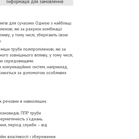
Інформація для замовлення
ингів для сучасних Однією з найбільш
енові, які за рахунок комбінації
иву, у тому числі, зберігають свою
.
міцні труби поліпропіленові, які за
ого зовнішнього впливу, у тому числі,
ими середовищами.
 комунікаційних систем, наприклад,
йснюється за допомогою особливих
них речовин в навколишнє
різновидів, ППР труби
рметичність з'єднань.
ння, період служби – від
зійні властивості і збереження