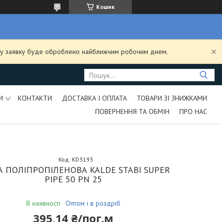
Кошик
ашу заявку буде оброблено найближчим робочим днем.
И
КОНТАКТИ
ДОСТАВКА І ОПЛАТА
ТОВАРИ ЗІ ЗНИЖКАМИ
ПОВЕРНЕННЯ ТА ОБМІН
ПРО НАС
Код:
KD3193
А ПОЛІПРОПІЛЕНОВА KALDE STABI SUPER
PIPE 50 PN 25
В наявності
Оптом і в роздріб
395,14 ₴/пог.м