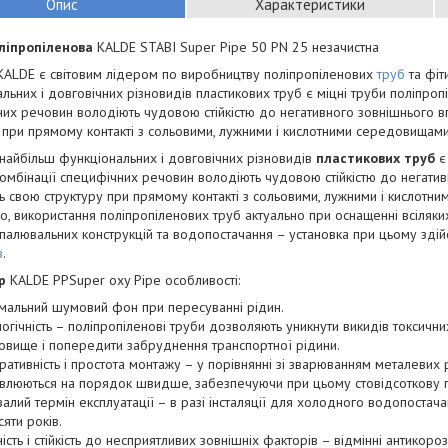
Опис
Характеристики
ліпропіленова
KALDE STABI Super Pipe 50 PN 25 незачистна
KALDE є світовим лідером по виробництву поліпропіленових
труб
та фіт
льних і довговічних різновидів пластикових труб є міцні труби поліпропіл
их речовин володіють чудовою стійкістю до негативного зовнішнього впл
 при прямому контакті з сольовими, лужними і кислотними середовищами
найбільш функціональних і довговічних різновидів
пластикових труб
є 
омбінації специфічних речовин володіють чудовою стійкістю до негативн
ь свою структуру при прямому контакті з сольовими, лужними і кислотн
о, використання поліпропіленових труб актуально при оснащенні всіляких
палювальних конструкцій та водопостачання – установка при цьому зді
в
.
р
KALDE PPSuper oxy Pipe особливості:
імальний шумовий фон при пересуванні рідин.
огічність – поліпропіленові труби дозволяють уникнути викидів токсич
вище і попередити забруднення транспортної рідини.
ативність і простота монтажу – у порівнянні зі зварюванням металевих 
влюються на порядок швидше, забезпечуючи при цьому стовідсоткову ге
алий термін експлуатації – в разі інсталяції для холодного водопостача
сяти років.
ість і стійкість до несприятливих зовнішніх факторів – відмінні антикоро