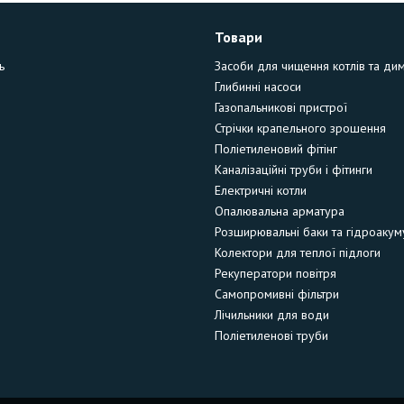
Товари
ь
Засоби для чищення котлів та ди
Глибинні насоси
Газопальникові пристрої
Стрічки крапельного зрошення
Поліетиленовий фітінг
Каналізаційні труби і фітинги
Електричні котли
Опалювальна арматура
Розширювальні баки та гідроакум
Колектори для теплої підлоги
Рекуператори повітря
Самопромивні фільтри
Лічильники для води
Поліетиленові труби