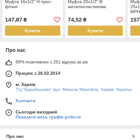
Муфта 16х1/2" Н прес-
Муфта 20х1/2" В
Муфт
фітинг
металопластикова
25х1
МР
147,87
74,52
157
₴
₴
Купити
Купити
Про нас
99% позитивних з 251 відгука за рік
Працює з 26.02.2014
м. Харків
ТЦ "Барабашово" вул. Миколи Манойла, Харків, Україна
Контакти
Сьогодні вихідний
Показати весь графік роботи
Про нас