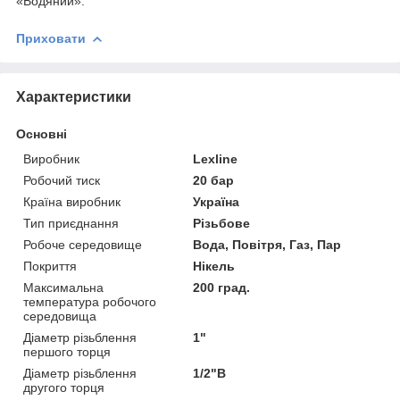
«Водяний».
Приховати
Характеристики
Основні
Виробник
Lexline
Робочий тиск
20 бар
Країна виробник
Україна
Тип приєднання
Різьбове
Робоче середовище
Вода, Повітря, Газ, Пар
Покриття
Нікель
Максимальна
200 град.
температура робочого
середовища
Діаметр різьблення
1"
першого торця
Діаметр різьблення
1/2"В
другого торця