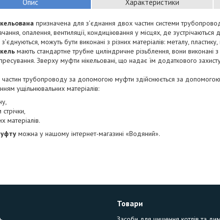
Опис
Характеристики
ікельована
призначена для з'єднання двох частин системи трубопроводі
чання, опалення, вентиляції, кондиціювання у місцях, де зустрічаються дв
 з'єднуються, можуть бути виконані з різних матеріалів: металу, пластику,
ікель
мають стандартне трубне циліндричне різьблення, вони виконані з 
пресування. Зверху муфти нікельовані, що надає їм додаткового захисту 
 частин трубопроводу за допомогою муфти здійснюється за допомогою с
нням ущільнювальних матеріалів:
ну,
 стрічки,
их матеріалів.
муфту
можна у нашому інтернет-магазині «Водяний».
Товари
ь
Засоби для чищення котлів та ди