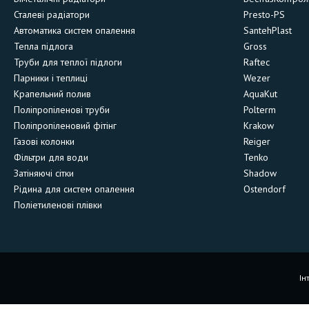
Сталеві радіатори
Presto-PS
Автоматика систем опалення
SantehPlast
Тепла підлога
Gross
Труби для теплої підлоги
Raftec
Парники і теплиці
Wezer
Крапельний полив
AquaKut
Поліпропіленові труби
Polterm
Поліпропіленовий фітінг
Krakow
Газові колонки
Reiger
Фільтри для води
Tenko
Затіняючі сітки
Shadow
Рідина для систем опалення
Ostendorf
Поліетиленові плівки