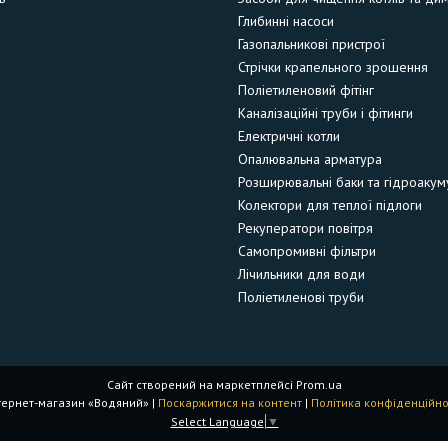
Глибинні насоси
Газопальникові пристрої
Стрічки крапельного зрошення
Поліетиленовий фітінг
Каналізаційні труби і фітинги
Електричні котли
Опалювальна арматура
Розширювальні баки та гідроакум
Колектори для теплої підлоги
Рекуператори повітря
Самопромивні фільтри
Лічильники для води
Поліетиленові труби
Сайт створений на маркетплейсі
Prom.ua
Інтернет-магазин «Водяний» |
Поскаржитися на контент
|
Політика конфіденційно
Select Language
▼