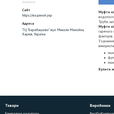
Vodafone
Муфта н
https://водяной.укр
водопоста
Труби, що
Муфти н
ТЦ "Барабашово" вул. Миколи Манойла,
гарячого 
Харків, Україна
факторів.
З'єднання
використа
льо
фум
інш
Купити 
Товари
Виробники
Біметалічні радіатори
ВестГазКонтрол