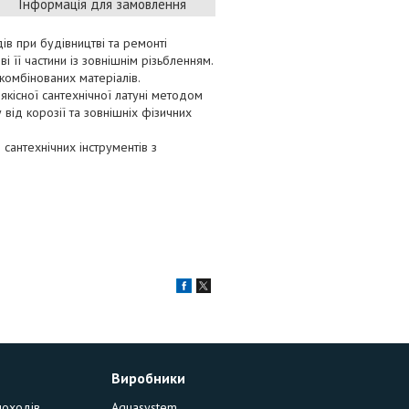
Інформація для замовлення
в при будівництві та ремонті
і її частини із зовнішнім різьбленням.
 комбінованих матеріалів.
якісної сантехнічної латуні методом
від корозії та зовнішніх фізичних
антехнічних інструментів з
Виробники
моходів
Aquasystem