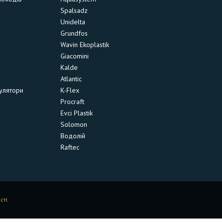
Spalsadz
Unidelta
Grundfos
Wavin Ekoplastik
Giacomini
Kalde
Atlantic
улятори
K-Flex
Procraft
Evci Plastik
Solomon
Водолій
Raftec
сті