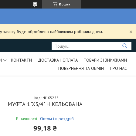
Кошик
ашу заявку буде оброблено найближчим робочим днем.
И
КОНТАКТИ
ДОСТАВКА І ОПЛАТА
ТОВАРИ ЗІ ЗНИЖКАМИ
ПОВЕРНЕННЯ ТА ОБМІН
ПРО НАС
Код:
Ni105278
МУФТА 1"Х3/4" НІКЕЛЬОВАНА
В наявності
Оптом і в роздріб
99,18 ₴