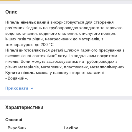
Опис
Ніпель нікельований
використовується для створення
роз'ємних з'єднань на трубопроводах холодного та гарячого
водопостачання, водяного опалення, стиснутого повітря,
інших газів та рідин, неагресивних до матеріалів, з
температурою до 200 °С.
Ніпелі
виготовляються деталі шляхом гарячого пресування з
високоякісної сантехнічної латуні з подальшим покриттям
нікелю. Вони можуть застосовуватись на трубопроводах з
різних матеріалів, маталевих, пластикових, металполімерних.
Купити ніпель
можна у нашому інтернет-магазині
«Водяний».
Приховати
Характеристики
Основні
Виробник
Lexline