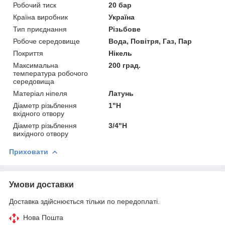
Робочий тиск
20 бар
Країна виробник
Україна
Тип приєднання
Різьбове
Робоче середовище
Вода, Повітря, Газ, Пар
Покриття
Нікель
Максимальна
200 град.
температура робочого
середовища
Матеріал ніпеля
Латунь
Діаметр різьблення
1"Н
вхідного отвору
Діаметр різьблення
3/4"Н
вихідного отвору
Приховати
Умови доставки
Доставка здійснюється тільки по передоплаті.
Нова Пошта