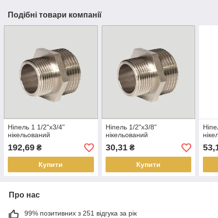
Подібні товари компанії
Ніпель 1 1/2"х3/4"
Ніпель 1/2"х3/8"
Ніпе
нікельований
нікельований
ніке
192,69
30,31
53,
₴
₴
Купити
Купити
Про нас
99% позитивних з 251 відгука за рік