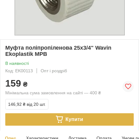
Муфта поліпропіленова 25х3/4" Wavin
Ekoplastik МРВ
В наявності
Код: EK00113
Опт і роздріб
159
₴
Мінімальна сума замовлення на сайті — 400 ₴
146,92 ₴
від 20 шт.
Купити
Опис
Характеристики
Доставка
Оплата
Умови п