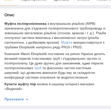
Опис
Муфта поліпропіленова
з внутрішньою різьбою (МРВ)
призначена для з'єднання поліпропіленового трубопроводу із
зовнішньою металевою різьбою (сгоном, краном і т. д.). Різьба
сполучної частини виконана з високоякісної латуні (різьба
сантехнічна, з дюймовим кроком).
Муфта
використовується з
трубами Ekoplastik напірного ряду PN16 і PN20.
Компанія Wavin Ekoplastik поставляє на ринок України досить
великий перелік пластикових труб і з'єднувальних частин із
поліпропілену. Це дуже зручно для замовників, адже перелік
поліпропіленових
труб
та фасонних частин настільки
широкий, що дозволяє виконати будь-яку за складністю
конфігурації системи опалення чи водопостачання.
Купити муфту ппр
можна в нашому інтернет-магазині
«Водяний».
Приховати