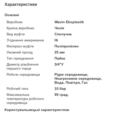
Характеристики
Основні
Виробник
Wavin Ekoplastik
Країна виробник
Чехія
Вид муфти
Сполучна
З'єднання американка
Ні
Матеріал муфти
Поліпропілен
Умовний прохід
25 мм
Тип приєднання
Пайка
Діаметр різьблення
3/4"У
першого торця
Робоче середовище
Рідке середовище,
Неагресивне середовище,
Вода, Повітря, Газ
Робочий тиск
10 бар
Максимальна
95 град.
температура робочого
середовища
Користувальницькі характеристики