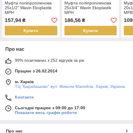
Муфта поліпропіленова
Муфта поліпропіленова
Муфт
25х1/2" Wavin Ekoplastik
25х3/4" Wavin Ekoplastik
20х1
МРН
МРН
МРВ
157,94
186,56
109
₴
₴
Купити
Купити
Про нас
99% позитивних з 252 відгуків за рік
Працює з 26.02.2014
м. Харків
ТЦ "Барабашово" вул. Миколи Манойла, Харків, Україна
Контакти
Сьогодні працює з 09:00 до 17:00
Показати весь графік роботи
Про нас