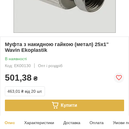
Муфта з накидною гайкою (метал) 25х1"
Wavin Ekoplastik
В наявності
Код: EK00130
Опт і роздріб
501,38
₴
463,01 ₴
від 20 шт.
Купити
Опис
Характеристики
Доставка
Оплата
Умови п