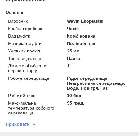
Основні
Виробник
Wavin Ekoplastik
Країна виробник
Чехія
Вид муфти
Комбінована
Матеріал муфти
Поліпропілен
Умовний прохід
25 мм
Тип приєднання
Пайка
Діаметр різьблення
1"
першого торця
Робоче середовище
Рідке середовище,
Неагресивне середовище,
Вода, Повітря, Газ
Робочий тиск
10 бар
Максимальна
95 град.
температура робочого
середовища
Приховати