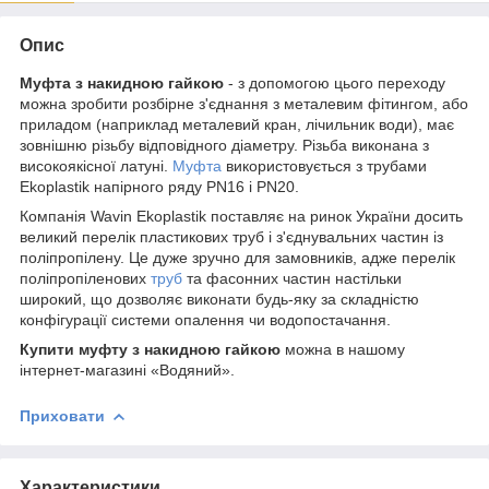
Опис
Муфта з накидною гайкою
- з допомогою цього переходу
можна зробити розбірне з'єднання з металевим фітингом, або
приладом (наприклад металевий кран, лічильник води), має
зовнішню різьбу відповідного діаметру. Різьба виконана з
високоякісної латуні.
Муфта
використовується з трубами
Ekoplastik напірного ряду PN16 і PN20.
Компанія Wavin Ekoplastik поставляє на ринок України досить
великий перелік пластикових труб і з'єднувальних частин із
поліпропілену. Це дуже зручно для замовників, адже перелік
поліпропіленових
труб
та фасонних частин настільки
широкий, що дозволяє виконати будь-яку за складністю
конфігурації системи опалення чи водопостачання.
Купити муфту з накидною гайкою
можна в нашому
інтернет-магазині «Водяний».
Приховати
Характеристики