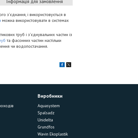
Інформація для замовлення
о з'єднання, і використовується в
н
можна використовувати в системах
тикових труб і з'єднувальних частин із
руб
та фасонних частин настільки
лення чи водопостачання.
Виробники
моходів
Aquasystem
Spalsadz
Unidelta
Grundfos
Wavin Ekoplastik