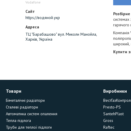
Vodafone
Розбірне
https://водяной.укр
системах 
гарячого 
Компанія 
ТЦ "Барабашово" вул. Миколи Манойла,
поліпропі
Харків, Україна
широкий, 
Купити з
Товари
Виробники
Біметалічні радіатори
ВестГазКонтрол
Сталеві радіатори
Presto-PS
Автоматика систем опалення
SantehPlast
Тепла підлога
Gross
Труби для теплої підлоги
Raftec