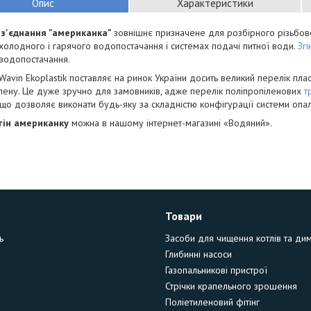
Опис
Характеристики
 з'єднання "американка"
зовнішнє призначене для розбірного різьбовог
холодного і гарячого водопостачання і системах подачі питної води.
Згі
водопостачання.
Wavin Ekoplastik поставляє на ринок України досить великий перелік плас
лену. Це дуже зручно для замовників, адже перелік поліпропіленових
т
що дозволяє виконати будь-яку за складністю конфігурації системи опа
гін американку
можна в нашому інтернет-магазині «Водяний».
Товари
ь
Засоби для чищення котлів та ди
Глибинні насоси
Газопальникові пристрої
Стрічки крапельного зрошення
Поліетиленовий фітінг