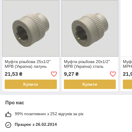
Муфта різьбова 25х1/2"
Муфта різьбова 20х1/2"
Муфт
МРВ (Україна) латунь
МРВ (Україна) сталь
МРН 
21,53
9,27
21,
₴
₴
Купити
Купити
Про нас
99% позитивних з 252 відгуків за рік
Працює з 26.02.2014