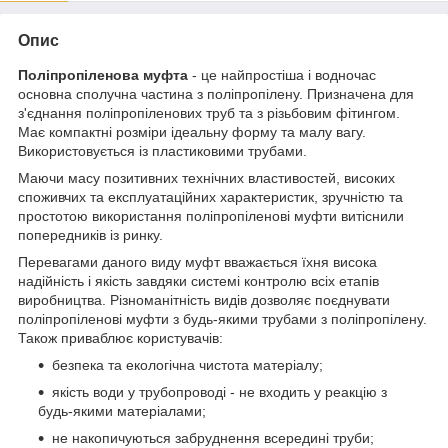
Опис
Поліпропіленова муфта
- це найпростіша і водночас
основна сполучна частина з поліпропілену. Призначена для
з'єднання поліпропіленових труб та з різьбовим фітингом.
Має компактні розміри ідеальну форму та малу вагу.
Використовується із пластиковими трубами.
Маючи масу позитивних технічних властивостей, високих
споживчих та експлуатаційних характеристик, зручністю та
простотою використання поліпропіленові муфти витіснили
попередників із ринку.
Перевагами даного виду муфт вважається їхня висока
надійність і якість завдяки системі контролю всіх етапів
виробництва. Різноманітність видів дозволяє поєднувати
поліпропіленові муфти з будь-якими трубами з поліпропілену.
Також приваблює користувачів:
безпека та екологічна чистота матеріалу;
якість води у трубопроводі - не входить у реакцію з
будь-якими матеріалами;
не накопичуються забруднення всередині труби;