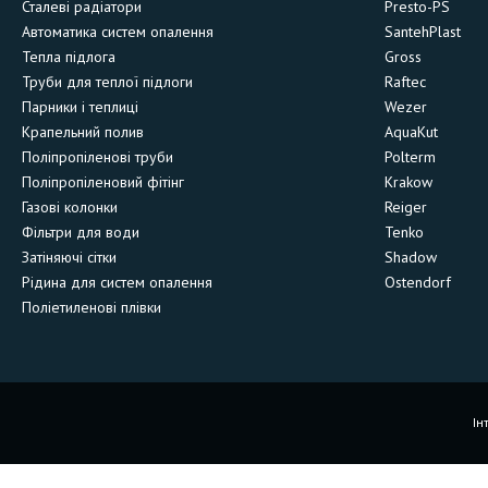
Сталеві радіатори
Presto-PS
Автоматика систем опалення
SantehPlast
Тепла підлога
Gross
Труби для теплої підлоги
Raftec
Парники і теплиці
Wezer
Крапельний полив
AquaKut
Поліпропіленові труби
Polterm
Поліпропіленовий фітінг
Krakow
Газові колонки
Reiger
Фільтри для води
Tenko
Затіняючі сітки
Shadow
Рідина для систем опалення
Ostendorf
Поліетиленові плівки