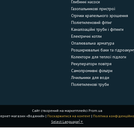
Глибинні насоси
Газопальникові пристрої
Стрічки крапельного зрошення
Поліетиленовий фітінг
Каналізаційні труби і фітинги
Електричні котли
Опалювальна арматура
Розширювальні баки та гідроакум
Колектори для теплої підлоги
Рекуператори повітря
Самопромивні фільтри
Лічильники для води
Поліетиленові труби
Сайт створений на маркетплейсі
Prom.ua
Інтернет-магазин «Водяний» |
Поскаржитися на контент
|
Політика конфіденційно
Select Language
▼