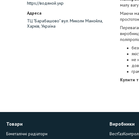
https://водяной.укр
малу вагу
Маючи мас
простотою
ТЦ "Барабашово" вул. Миколи Манойла,
Харків, Україна
Перевагам
виробницт
поліпропі
без
які
не 
дов
гра
Купити т
Товари
Виробники
Біметалічні радіатори
ВестГазКонтрол