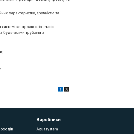
них характеристик, зручністю та
.
и системі контролю всіх етапів
 з будь-якими трубами з
и;
ю.
Виробники
моходів
Aquasystem