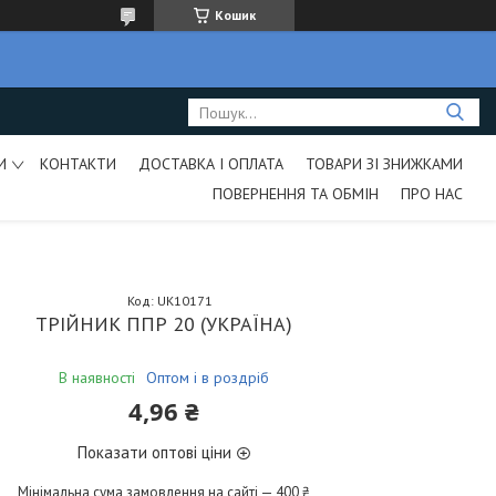
Кошик
И
КОНТАКТИ
ДОСТАВКА І ОПЛАТА
ТОВАРИ ЗІ ЗНИЖКАМИ
ПОВЕРНЕННЯ ТА ОБМІН
ПРО НАС
Код:
UK10171
ТРІЙНИК ППР 20 (УКРАЇНА)
В наявності
Оптом і в роздріб
4,96 ₴
Показати оптові ціни
Мінімальна сума замовлення на сайті — 400 ₴