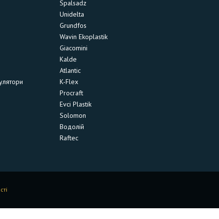
Spalsadz
Unidelta
Grundfos
Wavin Ekoplastik
Giacomini
Kalde
Atlantic
улятори
K-Flex
Procraft
Evci Plastik
Solomon
Водолій
Raftec
сті