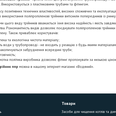
. Використовується з пластиковими трубами та фітингом.
у позитивних технічних властивостей, високих споживчих та експлуатацій
 використання поліпропіленові трійники витіснили попередників із ринку
и цього виду трійників вважається їхня висока надійність і якість завдяк
ва. Різноманітність видів дозволяє поєднувати поліпропіленові трійники
лену. Також приваблює користувачів:
пека та екологічна чистота матеріалу;
сть води у трубопроводі - не входить у реакцію з будь-якими матеріалам
накопичуються забруднення всередині труби;
говічність;
мотна політика виробника дозволяє фітинг пропонувати за низькою ціно
рійник ппр
можна в нашому інтернет-магазині «Водяний».
Товари
ь
Засоби для чищення котлів та ди