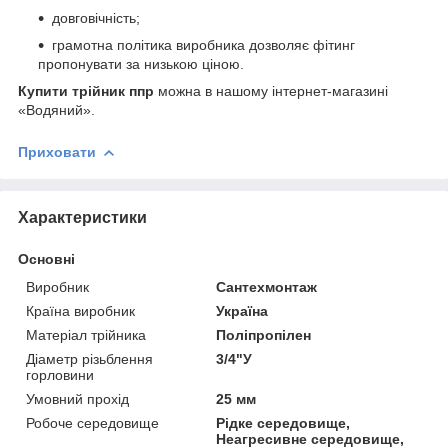
довговічність;
грамотна політика виробника дозволяє фітинг
пропонувати за низькою ціною.
Купити трійник ппр
можна в нашому інтернет-магазині
«Водяний».
Приховати
Характеристики
Основні
Виробник
Сантехмонтаж
Країна виробник
Україна
Матеріал трійника
Поліпропілен
Діаметр різьблення
3/4"У
горловини
Умовний прохід
25 мм
Робоче середовище
Рідке середовище,
Неагресивне середовище,