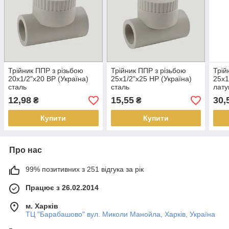
Трійник ППР з різьбою
Трійник ППР з різьбою
Трій
20х1/2"х20 ВР (Україна)
25х1/2"х25 НР (Україна)
25х1
сталь
сталь
лату
12,98
15,55
30,
₴
₴
Купити
Купити
Про нас
99% позитивних з 251 відгука за рік
Працює з 26.02.2014
м. Харків
ТЦ "Барабашово" вул. Миколи Манойла, Харків, Україна