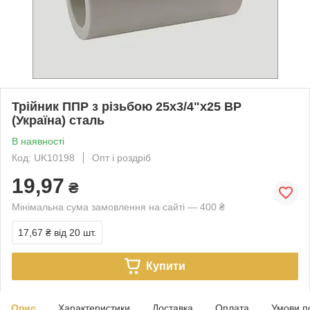
Трійник ППР з різьбою 25х3/4"х25 ВР
(Україна) сталь
В наявності
Код: UK10198
Опт і роздріб
19,97
₴
Мінімальна сума замовлення на сайті — 400 ₴
17,67 ₴
від 20 шт.
Купити
Опис
Характеристики
Доставка
Оплата
Умови п