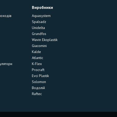
Виробники
моходів
Aquasystem
Spalsadz
Unidelta
Grundfos
Wavin Ekoplastik
Giacomini
Kalde
Atlantic
улятори
K-Flex
Procraft
Evci Plastik
Solomon
Водолій
Raftec