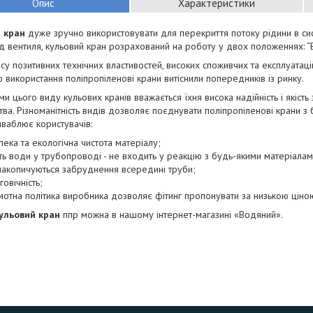
Опис
Характеристики
й кран
дуже зручно використовувати для перекриття потоку рідини в си
ід вентиля, кульовий кран розрахований на роботу у двох положеннях: “Ві
у позитивних технічних властивостей, високих споживчих та експлуатацій
 використання поліпропіленові крани витіснили попередників із ринку.
и цього виду кульових кранів вважається їхня висока надійність і якість 
ва. Різноманітність видів дозволяє поєднувати поліпропіленові крани з 
ваблює користувачів:
пека та екологічна чистота матеріалу;
сть води у трубопроводі - не входить у реакцію з будь-якими матеріалам
накопичуються забруднення всередині труби;
говічність;
мотна політика виробника дозволяє фітинг пропонувати за низькою ціно
ульовий кран
ппр можна в нашому інтернет-магазині «Водяний».