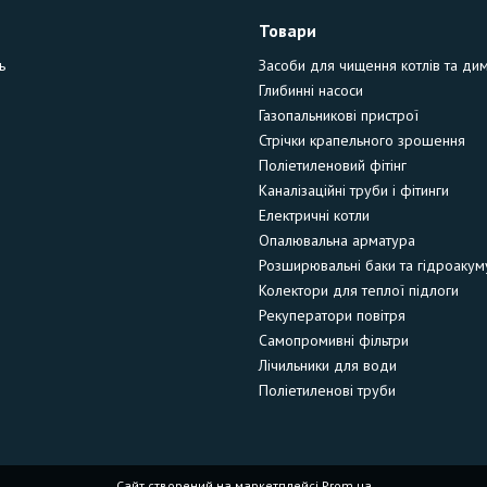
Товари
ь
Засоби для чищення котлів та ди
Глибинні насоси
Газопальникові пристрої
Стрічки крапельного зрошення
Поліетиленовий фітінг
Каналізаційні труби і фітинги
Електричні котли
Опалювальна арматура
Розширювальні баки та гідроакум
Колектори для теплої підлоги
Рекуператори повітря
Самопромивні фільтри
Лічильники для води
Поліетиленові труби
Сайт створений на маркетплейсі
Prom.ua