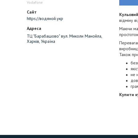
Vodafone
Кульови
https://водяной.укр
відміну в
Маючи мас
простотою
ТЦ "Барабашово" вул. Миколи Манойла,
Харків, Україна
Перевагам
виробницт
Також при
без
які
не 
дов
гра
Купити к