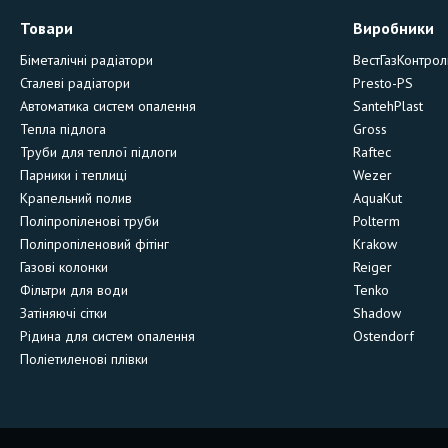
Товари
Виробники
Біметалічні радіатори
ВестГазКонтрол
Сталеві радіатори
Presto-PS
Автоматика систем опалення
SantehPlast
Тепла підлога
Gross
Труби для теплої підлоги
Raftec
Парники і теплиці
Wezer
Крапельний полив
AquaKut
Поліпропіленові труби
Polterm
Поліпропіленовий фітінг
Krakow
Газові колонки
Reiger
Фільтри для води
Tenko
Затіняючі сітки
Shadow
Рідина для систем опалення
Ostendorf
Поліетиленові плівки