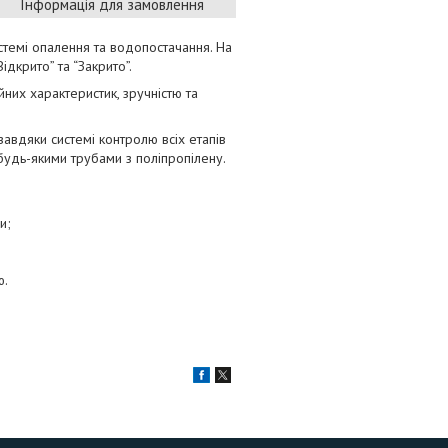
Інформація для замовлення
стемі опалення та водопостачання. На
дкрито” та “Закрито”.
них характеристик, зручністю та
завдяки системі контролю всіх етапів
будь-якими трубами з поліпропілену.
и;
ю.