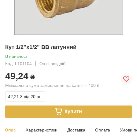
Кут 1/2"х1/2" ВВ латунний
В наявності
Код: L101104
Опт і роздріб
49,24
₴
Мінімальна сума замовлення на сайті — 400 ₴
42,21 ₴
від 20 шт.
Купити
Опис
Характеристики
Доставка
Оплата
Умови п