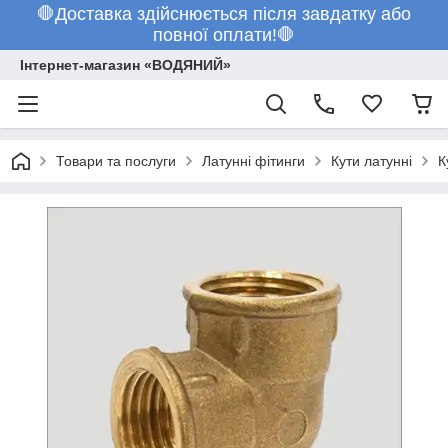
🛑Доставка здійснюється після завдатку або
повної оплати!🛑
Інтернет-магазин «ВОДЯНИЙ»
Товари та послуги
Латунні фітинги
Кути латунні
К