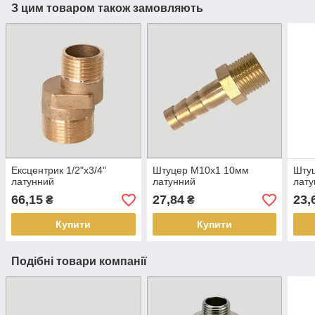
З цим товаром також замовляють
Ексцентрик 1/2"х3/4"
Штуцер М10х1 10мм
Штуц
латунний
латунний
лату
66,15
27,84
23,
₴
₴
Купити
Купити
Подібні товари компанії