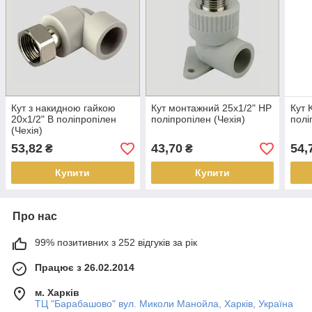
Кут з накидною гайкою
Кут монтажний 25х1/2" НР
Кут 
20х1/2" В поліпропілен
поліпропілен (Чехія)
полі
(Чехія)
53,82
43,70
54,
₴
₴
Купити
Купити
Про нас
99% позитивних з 252 відгуків за рік
Працює з 26.02.2014
м. Харків
ТЦ "Барабашово" вул. Миколи Манойла, Харків, Україна