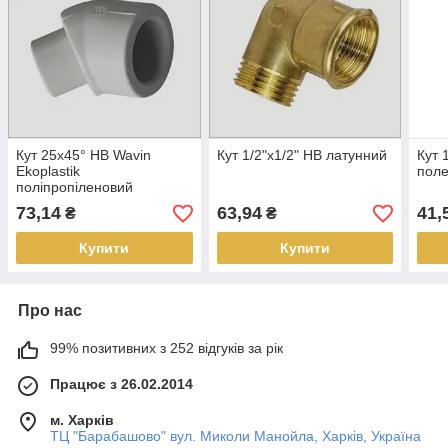
Кут 25х45° НВ Wavin
Кут 1/2"х1/2" НВ латунний
Кут 
Ekoplastik
поле
поліпропіленовий
73,14
63,94
41,
₴
₴
Купити
Купити
Про нас
99% позитивних з 252 відгуків за рік
Працює з 26.02.2014
м. Харків
ТЦ "Барабашово" вул. Миколи Манойла, Харків, Україна