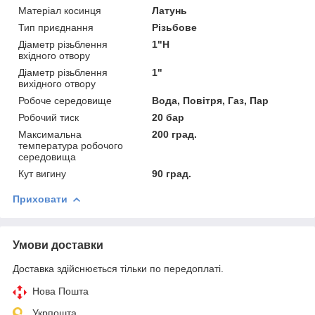
Матеріал косинця
Латунь
Тип приєднання
Різьбове
Діаметр різьблення
1"Н
вхідного отвору
Діаметр різьблення
1"
вихідного отвору
Робоче середовище
Вода, Повітря, Газ, Пар
Робочий тиск
20 бар
Максимальна
200 град.
температура робочого
середовища
Кут вигину
90 град.
Приховати
Умови доставки
Доставка здійснюється тільки по передоплаті.
Нова Пошта
Укрпошта