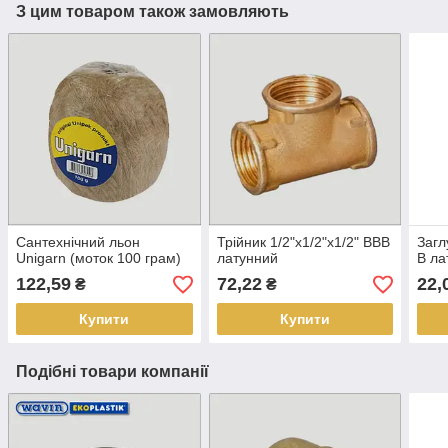
З цим товаром також замовляють
Сантехнічний льон
Трійник 1/2"х1/2"х1/2" ВВВ
Загл
Unigarn (моток 100 грам)
латунний
В ла
122,59
72,22
22,
₴
₴
Купити
Купити
Подібні товари компанії