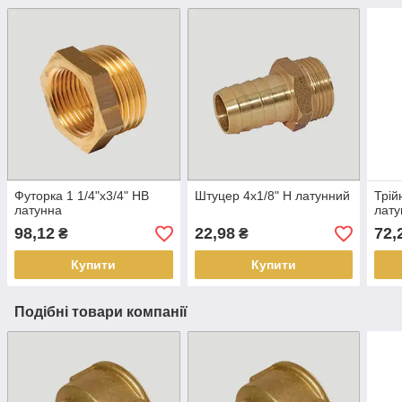
Футорка 1 1/4"х3/4" НВ
Штуцер 4х1/8" Н латунний
Трій
латунна
лату
98,12
22,98
72,
₴
₴
Купити
Купити
Подібні товари компанії