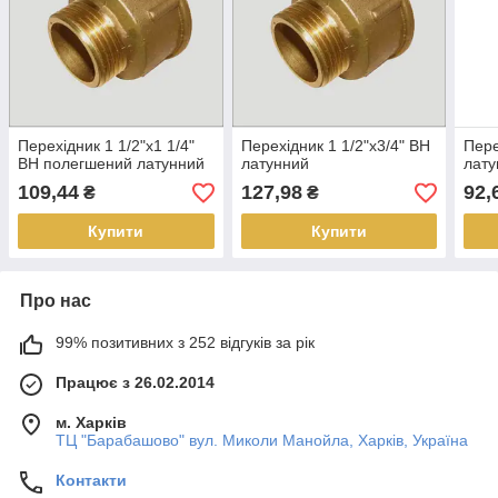
Перехідник 1 1/2"х1 1/4"
Перехідник 1 1/2"х3/4" ВН
Пере
ВН полегшений латунний
латунний
лату
109,44
127,98
92,
₴
₴
Купити
Купити
Про нас
99% позитивних з 252 відгуків за рік
Працює з 26.02.2014
м. Харків
ТЦ "Барабашово" вул. Миколи Манойла, Харків, Україна
Контакти