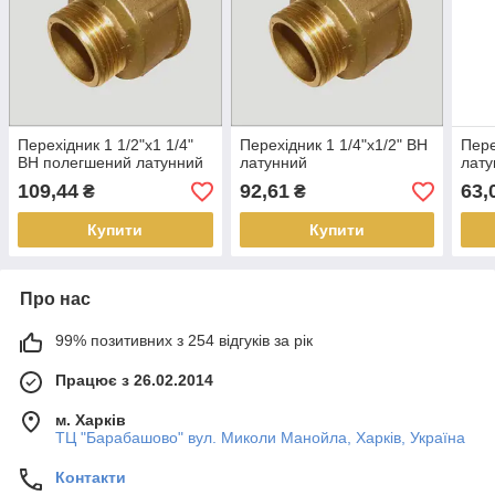
Перехідник 1 1/2"х1 1/4"
Перехідник 1 1/4"х1/2" ВН
Пере
ВН полегшений латунний
латунний
лату
109,44
92,61
63,
₴
₴
Купити
Купити
Про нас
99% позитивних з 254 відгуків за рік
Працює з 26.02.2014
м. Харків
ТЦ "Барабашово" вул. Миколи Манойла, Харків, Україна
Контакти