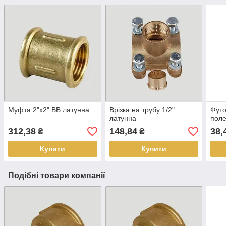
Муфта 2"х2" ВВ латунна
Врізка на трубу 1/2"
Футо
латунна
поле
312,38
148,84
38,
₴
₴
Купити
Купити
Подібні товари компанії