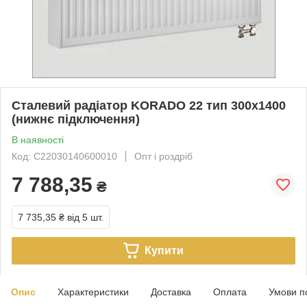
Сталевий радіатор KORADO 22 тип 300х1400
(нижнє підключення)
В наявності
Код: C22030140600010
Опт і роздріб
7 788,35
₴
7 735,35 ₴
від 5 шт.
Купити
Опис
Характеристики
Доставка
Оплата
Умови п