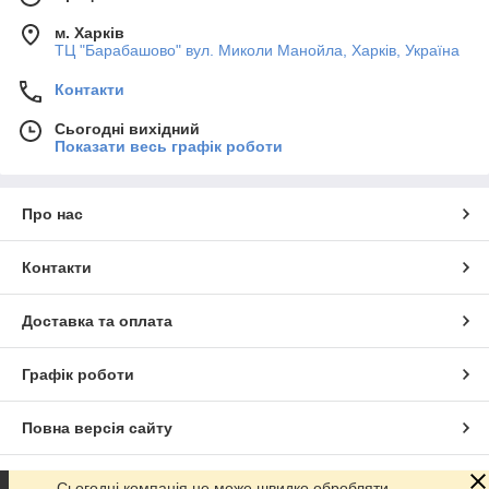
м. Харків
ТЦ "Барабашово" вул. Миколи Манойла, Харків, Україна
Контакти
Сьогодні вихідний
Показати весь графік роботи
Про нас
Контакти
Доставка та оплата
Графік роботи
Повна версія сайту
Сайт створено на маркетплейсі
Prom.ua
Сьогодні компанія не може швидко обробляти