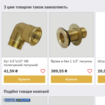
З цим товаром також замовляють
Кут 1/2"х1/2" НВ
Врізка в бак 1 1/2" латунна
Штуц
полегшений латунний
41,59
389,55
26,
₴
₴
Купити
Купити
Подібні товари компанії