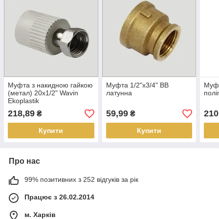
Муфта з накидною гайкою
Муфта 1/2"х3/4" ВВ
Муфт
(метал) 20х1/2" Wavin
латунна
полі
Ekoplastik
218,89
59,99
210
₴
₴
Купити
Купити
Про нас
99% позитивних з 252 відгуків за рік
Працює з 26.02.2014
м. Харків