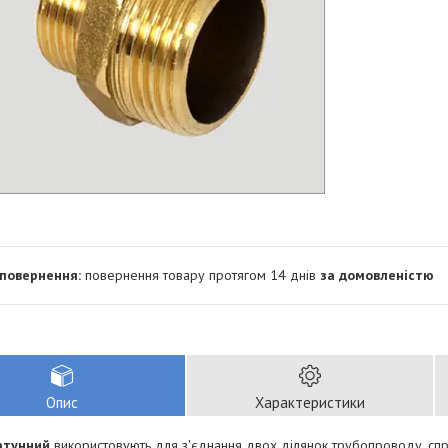
повернення товару протягом 14 днів
за домовленістю
Опис
Характеристики
атунний
використовують для з'єднання двох ділянок трубопроводу, спря