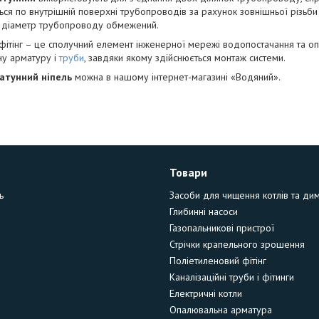
ься по внутрішній поверхні трубопроводів за рахунок зовнішньої різьби 
й діаметр трубопроводу обмежений.
фітінг – це сполучний елемент інженерної мережі водопостачання та о
ну арматуру і
труби
, завдяки якому здійснюється монтаж системи.
атунний ніпель
можна в нашому інтернет-магазині «Водяний».
Товари
ь
Засоби для чищення котлів та ди
Глибинні насоси
Газопальникові пристрої
Стрічки крапельного зрошення
Поліетиленовий фітінг
Каналізаційні труби і фітинги
Електричні котли
Опалювальна арматура