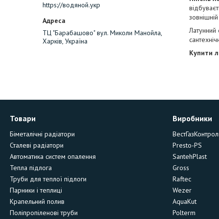
https://водяной.укр
відбуваєт
зовнішні
Латунний 
ТЦ "Барабашово" вул. Миколи Манойла,
сантехніч
Харків, Україна
Купити л
Товари
Виробники
Біметалічні радіатори
ВестГазКонтрол
Сталеві радіатори
Presto-PS
Автоматика систем опалення
SantehPlast
Тепла підлога
Gross
Труби для теплої підлоги
Raftec
Парники і теплиці
Wezer
Крапельний полив
AquaKut
Поліпропіленові труби
Polterm