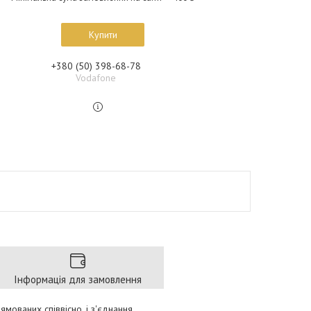
Купити
+380 (50) 398-68-78
Vodafone
Інформація для замовлення
мованих співвісно, і з'єднання