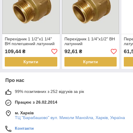
Перехідник 1 1/2"х1 1/4"
Перехідник 1 1/4"х1/2" ВН
Пере
ВН полегшений латунний
латунний
лату
109,44
92,61
61,
₴
₴
Купити
Купити
Про нас
99% позитивних з 252 відгуків за рік
Працює з 26.02.2014
м. Харків
ТЦ "Барабашово" вул. Миколи Манойла, Харків, Україна
Контакти