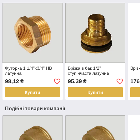
Футорка 1 1/4"х3/4" НВ
Врізка в бак 1/2"
Вріз
латунна
ступінчаста латунна
98,12
95,39
176
₴
₴
Купити
Купити
Подібні товари компанії