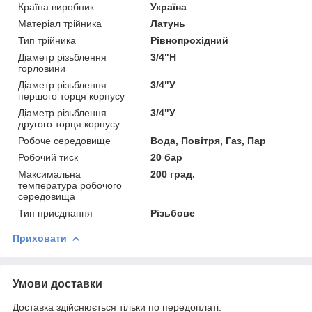
Країна виробник
Україна
Матеріал трійника
Латунь
Тип трійника
Рівнопрохідний
Діаметр різьблення
3/4"Н
горловини
Діаметр різьблення
3/4"У
першого торця корпусу
Діаметр різьблення
3/4"У
другого торця корпусу
Робоче середовище
Вода, Повітря, Газ, Пар
Робочий тиск
20 бар
Максимальна
200 град.
температура робочого
середовища
Тип приєднання
Різьбове
Приховати
Умови доставки
Доставка здійснюється тільки по передоплаті.