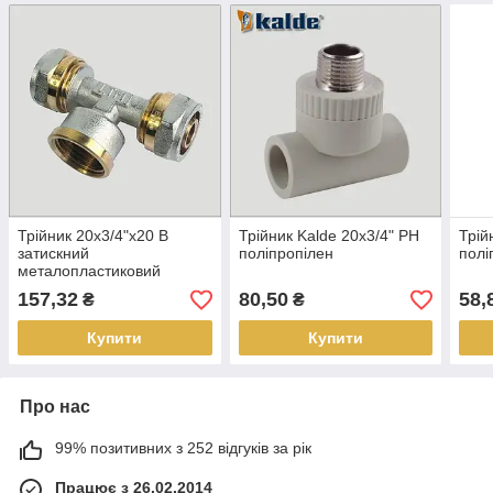
Трійник 20х3/4"х20 В
Трійник Kalde 20х3/4" РН
Трій
затискний
поліпропілен
полі
металопластиковий
157,32
80,50
58,
₴
₴
Купити
Купити
Про нас
99% позитивних з 252 відгуків за рік
Працює з 26.02.2014