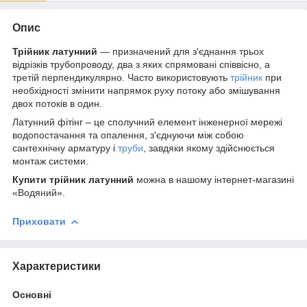
Опис
Трійник латунний
— призначений для з'єднання трьох
відрізків трубопроводу, два з яких спрямовані співвісно, а
третій перпендикулярно. Часто використовують
трійник
при
необхідності змінити напрямок руху потоку або змішування
двох потоків в один.
Латунний фітінг – це сполучний елемент інженерної мережі
водопостачання та опалення, з'єднуючи між собою
сантехнічну арматуру і
труби
, завдяки якому здійснюється
монтаж системи.
Купити трійник латунний
можна в нашому інтернет-магазині
«Водяний».
Приховати
Характеристики
Основні