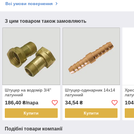
Всі умови повернення
З цим товаром також замовляють
Штуцер на водомір 3/4"
Штуцер-одинарник 14х14
Хрес
латунний
латунний
лату
186,40
34,54
104
₴/пара
₴
Купити
Купити
Подібні товари компанії