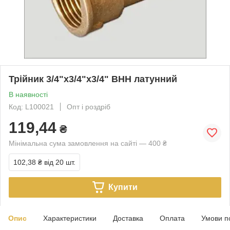
Трійник 3/4"х3/4"х3/4" ВНН латунний
В наявності
Код: L100021
Опт і роздріб
119,44
₴
Мінімальна сума замовлення на сайті — 400 ₴
102,38 ₴
від 20 шт.
Купити
Опис
Характеристики
Доставка
Оплата
Умови п