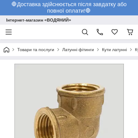
🛑Доставка здійснюється після завдатку або
повної оплати!🛑
Інтернет-магазин «ВОДЯНИЙ»
Товари та послуги
Латунні фітинги
Кути латунні
К