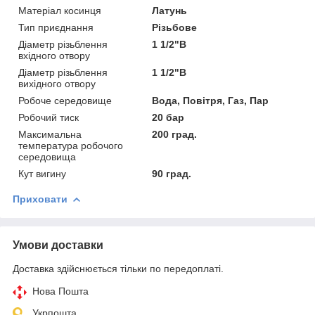
Матеріал косинця
Латунь
Тип приєднання
Різьбове
Діаметр різьблення
1 1/2"В
вхідного отвору
Діаметр різьблення
1 1/2"В
вихідного отвору
Робоче середовище
Вода, Повітря, Газ, Пар
Робочий тиск
20 бар
Максимальна
200 град.
температура робочого
середовища
Кут вигину
90 град.
Приховати
Умови доставки
Доставка здійснюється тільки по передоплаті.
Нова Пошта
Укрпошта