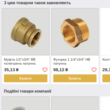
З цим товаром також замовляють
Муфта 1/2"х3/4" ВВ
Футорка 1 1/4"х3/4" НВ
Конт
полегшена латунна
латунна
35,13
98,12
29,
₴
₴
Купити
Купити
Подібні товари компанії