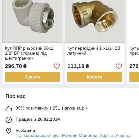
Кут ППР різьбовий 50х1
Кут перехідний 1"х1/2" ВВ
Кут 
1/2" ВР (Україна) під
латунний
прес
шестигранник
296,70
111,18
276
₴
₴
Купити
Купити
Про нас
99% позитивних з 251 відгука за рік
Працює з 26.02.2014
м. Харків
ТЦ "Барабашово" вул. Миколи Манойла, Харків, Україна