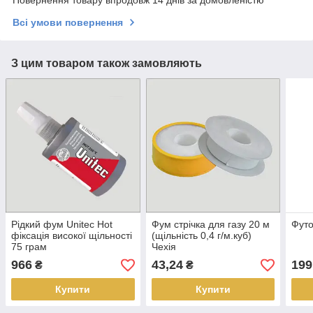
Всі умови повернення
З цим товаром також замовляють
Рідкий фум Unitec Hot
Фум стрічка для газу 20 м
Футо
фіксація високої щільності
(щільність 0,4 г/м.куб)
75 грам
Чехія
966
43,24
199
₴
₴
Купити
Купити