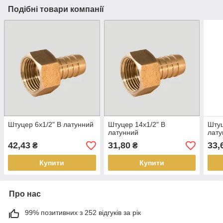
Подібні товари компанії
Штуцер 6х1/2" В латунний
Штуцер 14х1/2" В
Штуц
латунний
лату
42,43
31,80
33,
₴
₴
Купити
Купити
Про нас
99% позитивних з 252 відгуків за рік