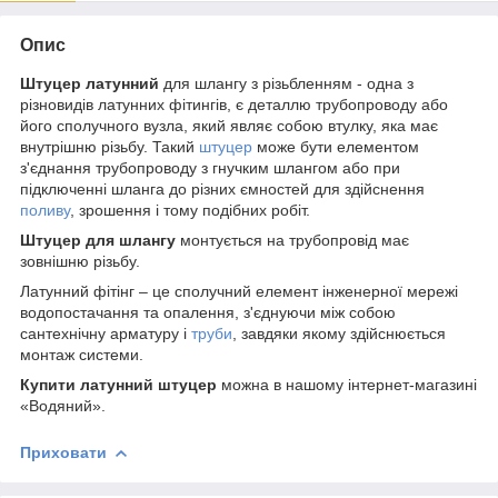
Опис
Штуцер латунний
для шлангу з різьбленням - одна з
різновидів латунних фітингів, є деталлю трубопроводу або
його сполучного вузла, який являє собою втулку, яка має
внутрішню різьбу. Такий
штуцер
може бути елементом
з'єднання трубопроводу з гнучким шлангом або при
підключенні шланга до різних ємностей для здійснення
поливу
, зрошення і тому подібних робіт.
Штуцер для шлангу
монтується на трубопровід має
зовнішню різьбу.
Латунний фітінг – це сполучний елемент інженерної мережі
водопостачання та опалення, з'єднуючи між собою
сантехнічну арматуру і
труби
, завдяки якому здійснюється
монтаж системи.
Купити латунний штуцер
можна в нашому інтернет-магазині
«Водяний».
Приховати