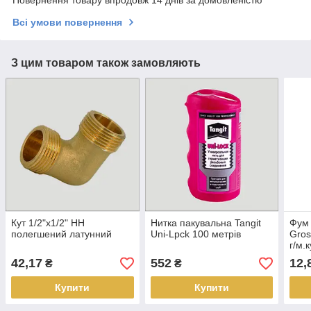
Всі умови повернення
З цим товаром також замовляють
Кут 1/2"х1/2" НН
Нитка пакувальна Tangit
Фум 
полегшений латунний
Uni-Lpck 100 метрів
Gros
г/м.к
42,17
552
12,
₴
₴
Купити
Купити