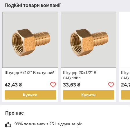
Подібні товари компанії
Штуцер 6х1/2" В латунний
Штуцер 20х1/2" В
Штуц
латунний
лату
42,43
33,63
24,
₴
₴
Купити
Купити
Про нас
99% позитивних з 251 відгука за рік