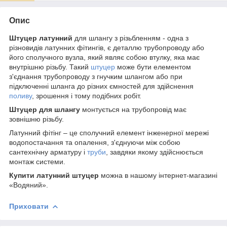
Опис
Штуцер латунний
для шлангу з різьбленням - одна з
різновидів латунних фітингів, є деталлю трубопроводу або
його сполучного вузла, який являє собою втулку, яка має
внутрішню різьбу. Такий
штуцер
може бути елементом
з'єднання трубопроводу з гнучким шлангом або при
підключенні шланга до різних ємностей для здійснення
поливу
, зрошення і тому подібних робіт.
Штуцер для шлангу
монтується на трубопровід має
зовнішню різьбу.
Латунний фітінг – це сполучний елемент інженерної мережі
водопостачання та опалення, з'єднуючи між собою
сантехнічну арматуру і
труби
, завдяки якому здійснюється
монтаж системи.
Купити латунний штуцер
можна в нашому інтернет-магазині
«Водяний».
Приховати