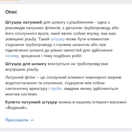
Опис
Штуцер латунний
для шлангу з різьбленням - одна з
різновидів латунних фітингів, є деталлю трубопроводу або
його сполучного вузла, який являє собою втулку, яка має
зовнішню різьбу. Такий
штуцер
може бути елементом
з'єднання трубопроводу з гнучким шлангом або при
підключенні шланга до різних ємностей для здійснення
поливу
, зрошення і тому подібних робіт.
Штуцер для шлангу
монтується на трубопровід має
внутрішню різьбу.
Латунний фітінг – це сполучний елемент інженерної мережі
водопостачання та опалення, з'єднуючи між собою
сантехнічну арматуру і
труби
, завдяки якому здійснюється
монтаж системи.
Купити латунний штуцер
можна в нашому інтернет-магазині
«Водяний».
Приховати