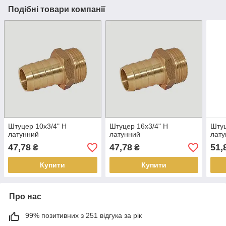
Подібні товари компанії
Штуцер 10х3/4" Н
Штуцер 16х3/4" Н
Штуц
латунний
латунний
лату
47,78
47,78
51,
₴
₴
Купити
Купити
Про нас
99% позитивних з 251 відгука за рік