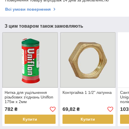
Всі умови повернення
З цим товаром також замовляють
Нитка для ущільнення
Контргайка 1 1/2" латунна
Сант
різьбових з'єднань Uniflon
Unig
175м х 2мм
полі
100 
782
69,82
103
₴
₴
Купити
Купити