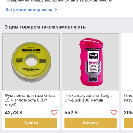
Всі умови повернення
З цим товаром також замовляють
Фум лента для газа Gross
Нитка пакувальна Tangit
Ніпе
15 м (плотность 0,3 г/
Uni-Lpck 100 метрів
лату
м.куб)
42,78
552
205
₴
₴
Купити
Купити