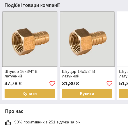
Подібні товари компанії
Штуцер 16х3/4" В
Штуцер 14х1/2" В
Штуц
латунний
латунний
лату
47,78
31,80
51,
₴
₴
Купити
Купити
Про нас
99% позитивних з 251 відгука за рік