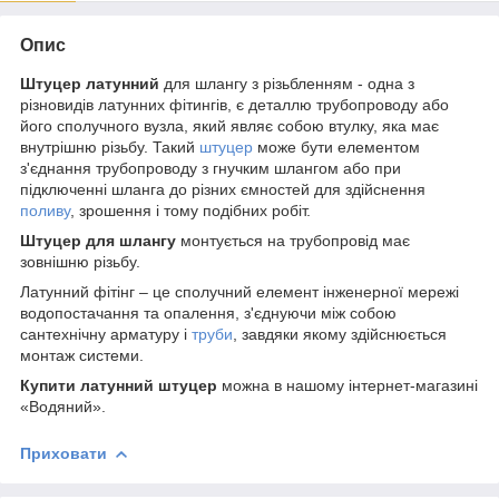
Опис
Штуцер латунний
для шлангу з різьбленням - одна з
різновидів латунних фітингів, є деталлю трубопроводу або
його сполучного вузла, який являє собою втулку, яка має
внутрішню різьбу. Такий
штуцер
може бути елементом
з'єднання трубопроводу з гнучким шлангом або при
підключенні шланга до різних ємностей для здійснення
поливу
, зрошення і тому подібних робіт.
Штуцер для шлангу
монтується на трубопровід має
зовнішню різьбу.
Латунний фітінг – це сполучний елемент інженерної мережі
водопостачання та опалення, з'єднуючи між собою
сантехнічну арматуру і
труби
, завдяки якому здійснюється
монтаж системи.
Купити латунний штуцер
можна в нашому інтернет-магазині
«Водяний».
Приховати