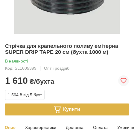
Стрічка для крапельного поливу емітерна
SUPER DRIP TAPE 20 см (бухта 1000 м)
В наявності
Код: SL1605399
Опт і роздріб
1 610
₴/бухта
1 564 ₴
від 5 бухт
Купити
Опис
Характеристики
Доставка
Оплата
Умови п