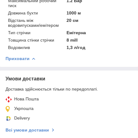
Максимальний робочий
1.2 Бар
тиск
Довжина бухти
1000 м
Відстань між
20 см
водовипусками/емітером
Тип стрічки
Емітерна
Товщина стінки стрічки
8 mill
Водовилив
1,3 л/год
Приховати
Умови доставки
Доставка здійснюється тільки по передоплаті.
Нова Пошта
Укрпошта
Delivery
Всі умови доставки