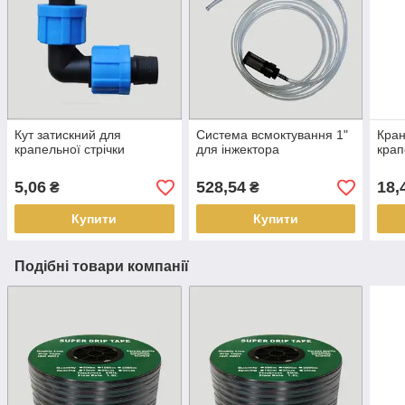
Кут затискний для
Система всмоктування 1"
Кран
крапельної стрічки
для інжектора
крап
5,06
528,54
18,
₴
₴
Купити
Купити
Подібні товари компанії