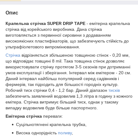
Опис
Крапельна стрічка SUPER DRIP TAPE
- емітерна крапельна
стрічка від корейського виробника. Дана стрічка
виготовляється з первинної сировини з додаванням
високоякісних пластифікаторів, що забезпечують стійкість до
ультрафіолетового випромінювання.
Стрічка
відрізняється збільшеною товщиною стінок - 0,20 мм,
що відповідає товщині 8 mil. Така товщина стінок дозволяє
використовувати стрічку протягом 3-5 сезонів при дотриманні
умов експлуатації і зберігання. Інтервал між емітером - 20 см.
Даний інтервал найбільш популярний серед садівників і
фермерів, так підходить для більшості городніх культур.
Робочий тиск стрічки 0,4 - 1,2 бар. Даний діапазон
тисків
забезпечить заявлений водовилив 1,3 літра в годину з кожного
емітера. Стрічка витримує більший тиск, однак у такому
випадку водовилив буде більше паспортного.
Емітерна стрічка
переваги:
Суцільнотягнені крапельна трубка,
Висока однорідність
поливу
,