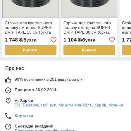
Стрічка для крапельного
Стрічка для крапельного
Стрі
поливу емітерна SUPER
поливу емітерна SUPER
поли
DRIP TAPE 15 см (бухта
DRIP TAPE 30 см (бухта
еміт
1000 м)
500 м)
(бух
1 748
1 104
1 7
₴/бухта
₴/бухта
Купити
Купити
Про нас
99% позитивних з 251 відгука за рік
Працює з 26.02.2014
м. Харків
ТЦ "Барабашово" вул. Миколи Манойла, Харків, Україна
Контакти
Сьогодні вихідний
Показати весь графік роботи