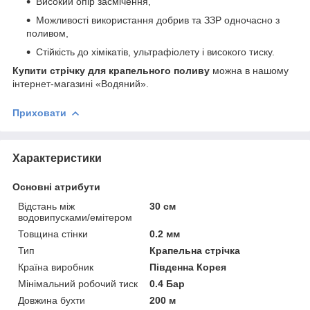
Високий опір засмічення,
Можливості використання добрив та ЗЗР одночасно з
поливом,
Стійкість до хімікатів, ультрафіолету і високого тиску.
Купити стрічку для крапельного поливу
можна в нашому
інтернет-магазині «Водяний».
Приховати
Характеристики
Основні атрибути
Відстань між
30 см
водовипусками/емітером
Товщина стінки
0.2 мм
Тип
Крапельна стрічка
Країна виробник
Південна Корея
Мінімальний робочий тиск
0.4 Бар
Довжина бухти
200 м