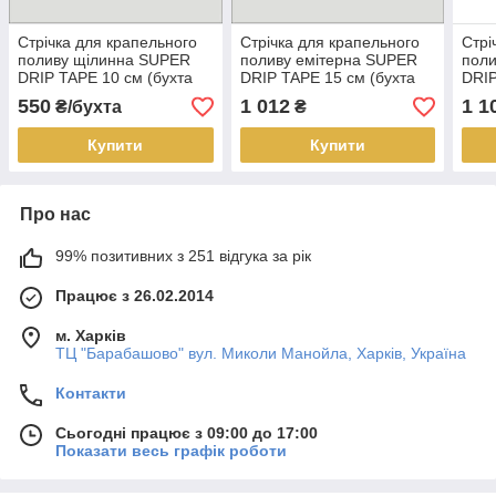
Стрічка для крапельного
Стрічка для крапельного
Стрі
поливу щілинна SUPER
поливу емітерна SUPER
поли
DRIP TAPE 10 см (бухта
DRIP TAPE 15 см (бухта
DRIP
200 м)
500 м)
500 
550
1 012
1 1
₴/бухта
₴
Купити
Купити
Про нас
99% позитивних з 251 відгука за рік
Працює з 26.02.2014
м. Харків
ТЦ "Барабашово" вул. Миколи Манойла, Харків, Україна
Контакти
Сьогодні працює з 09:00 до 17:00
Показати весь графік роботи