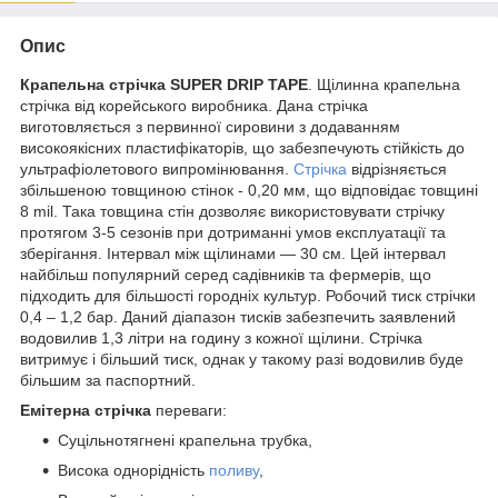
Опис
Крапельна стрічка SUPER DRIP TAPE
. Щілинна крапельна
стрічка від корейського виробника. Дана стрічка
виготовляється з первинної сировини з додаванням
високоякісних пластифікаторів, що забезпечують стійкість до
ультрафіолетового випромінювання.
Стрічка
відрізняється
збільшеною товщиною стінок - 0,20 мм, що відповідає товщині
8 mil. Така товщина стін дозволяє використовувати стрічку
протягом 3-5 сезонів при дотриманні умов експлуатації та
зберігання. Інтервал між щілинами ― 30 см. Цей інтервал
найбільш популярний серед садівників та фермерів, що
підходить для більшості городніх культур. Робочий тиск стрічки
0,4 – 1,2 бар. Даний діапазон тисків забезпечить заявлений
водовилив 1,3 літри на годину з кожної щілини. Стрічка
витримує і більший тиск, однак у такому разі водовилив буде
більшим за паспортний.
Емітерна стрічка
переваги:
Суцільнотягнені крапельна трубка,
Висока однорідність
поливу
,