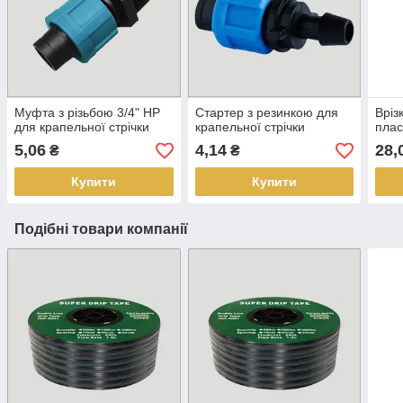
Муфта з різьбою 3/4" НР
Стартер з резинкою для
Вріз
для крапельної стрічки
крапельної стрічки
плас
5,06
4,14
28,
₴
₴
Купити
Купити
Подібні товари компанії