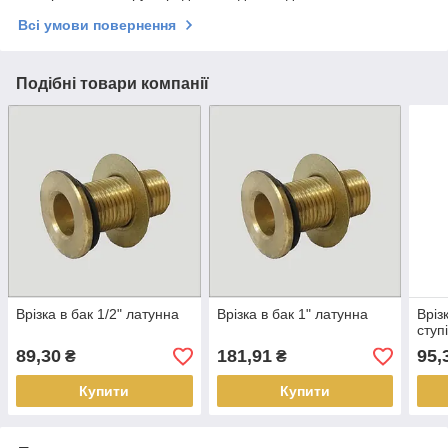
Всі умови повернення
Подібні товари компанії
Врізка в бак 1/2" латунна
Врізка в бак 1" латунна
Вріз
ступ
89,30
181,91
95,
₴
₴
Купити
Купити