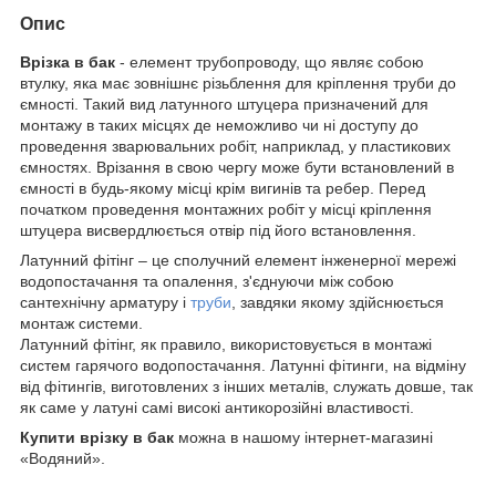
Опис
Врізка в бак
- елемент трубопроводу, що являє собою
втулку, яка має зовнішнє різьблення для кріплення труби до
ємності. Такий вид латунного штуцера призначений для
монтажу в таких місцях де неможливо чи ні доступу до
проведення зварювальних робіт, наприклад, у пластикових
ємностях. Врізання в свою чергу може бути встановлений в
ємності в будь-якому місці крім вигинів та ребер. Перед
початком проведення монтажних робіт у місці кріплення
штуцера висвердлюється отвір під його встановлення.
Латунний фітінг – це сполучний елемент інженерної мережі
водопостачання та опалення, з'єднуючи між собою
сантехнічну арматуру і
труби
, завдяки якому здійснюється
монтаж системи.
Латунний фітінг, як правило, використовується в монтажі
систем гарячого водопостачання. Латунні фітинги, на відміну
від фітингів, виготовлених з інших металів, служать довше, так
як саме у латуні самі високі антикорозійні властивості.
Купити врізку в бак
можна в нашому інтернет-магазині
«Водяний».