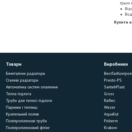
трьох 
Від
Вод
Купити к
Товари
Виробники
Біметалічні радіатори
ВестГазКонтрол
Сталеві радіатори
Presto-PS
Автоматика систем опалення
SantehPlast
Тепла підлога
Gross
Труби для теплої підлоги
Raftec
Парники і теплиці
Wezer
Крапельний полив
AquaKut
Поліпропіленові труби
Polterm
Поліпропіленовий фітінг
Krakow