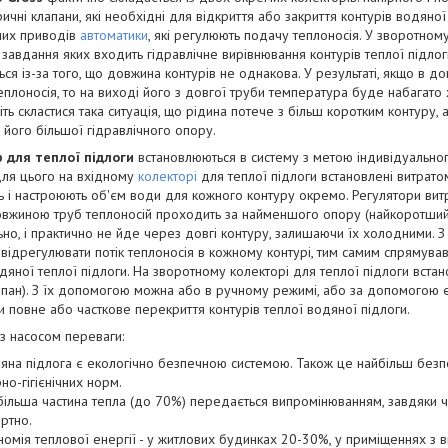
ичні клапани, які необхідні для відкриття або закриття контурів водяно
них приводів
автоматики
, які регулюють подачу теплоносія. У зворотном
 завдання яких входить гідравлічне вирівнювання контурів теплої підло
ься із-за того, що довжина контурів не однакова. У результаті, якщо в д
 теплоносія, то на виході його з довгої труби температура буде набагато
ть скластися така ситуація, що рідина потече з більш коротким контуру,
за його більшої гідравлічного опору.
 для теплої підлоги
встановлюються в систему з метою індивідуальног
Для цього на вхідному
колекторі
для теплої підлоги встановлені витратом
 і настроюють об'єм води для кожного контуру окремо. Регулятори витр
вжиною труб теплоносій проходить за найменшого опору (найкоротший 
но, і практично не йде через довгі контуру, залишаючи їх холодними.
 відрегулювати потік теплоносія в кожному контурі, тим самим спрямува
дяної теплої підлоги. На зворотному колекторі для теплої підлоги вста
апан). З їх допомогою можна або в ручному режимі, або за допомогою 
 повне або часткове перекриття контурів теплої водяної підлоги.
з насосом переваги:
яна підлога є екологічно безпечною системою. Також це найбільш безпе
рно-гігієнічних норм.
більша частина тепла (до 70%) передається випромінюванням, завдяки 
ртно.
номія теплової енергії - у житлових будинках 20-30%, у приміщеннях з 