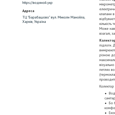
https://водяной.укр
мікрометр
електрич
клапани в
ТЦ "Барабашово" вул. Миколи Манойла,
відбуваєт
Харків, Україна
кількість
Може наві
взагалі, 
Колектор
підлоги. 
вимірюють
різною до
максималь
візуально
петлях во
(термокл
проводити
Колектор 
Вод
саніта
Бо 
комфо
Еко