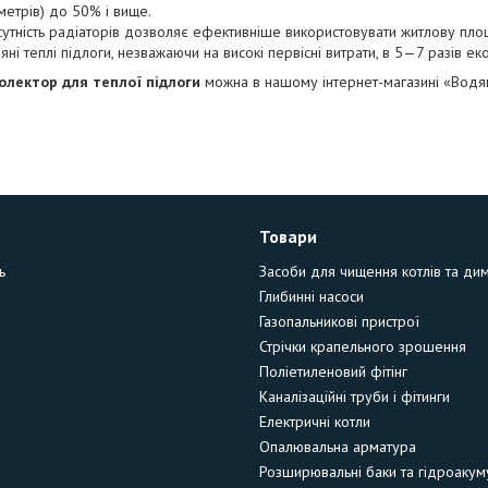
метрів) до 50% і вище.
сутність радіаторів дозволяє ефективніше використовувати житлову пло
яні теплі підлоги, незважаючи на високі первісні витрати, в 5—7 разів ек
олектор для теплої підлоги
можна в нашому інтернет-магазині «Водя
Товари
ь
Засоби для чищення котлів та ди
Глибинні насоси
Газопальникові пристрої
Стрічки крапельного зрошення
Поліетиленовий фітінг
Каналізаційні труби і фітинги
Електричні котли
Опалювальна арматура
Розширювальні баки та гідроакум