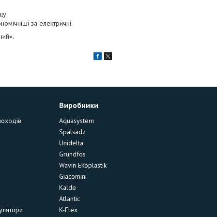
щу.
ономічніші за електричні.
ний».
Виробники
моходів
Aquasystem
Spalsadz
Unidelta
Grundfos
Wavin Ekoplastik
Giacomini
Kalde
Atlantic
улятори
K-Flex