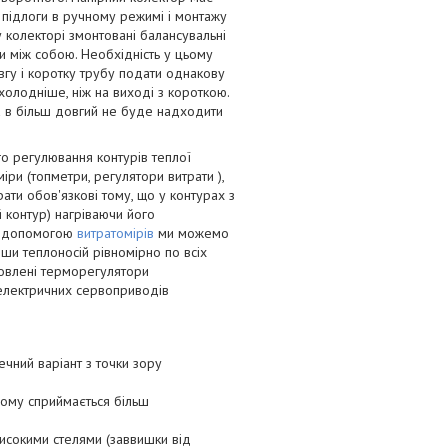
ї підлоги в ручному режимі і монтажу
у колекторі змонтовані балансувальні
ги між собою. Необхідність у цьому
овгу і коротку трубу подати однакову
 холодніше, ніж на виході з короткою.
 а в більш довгий не буде надходити
о регулювання контурів теплої
іри (топметри, регулятори витрати ),
ати обов'язкові тому, що у контурах з
контур) нагріваючи його
 З допомогою
витратомірів
ми можемо
вши теплоносій рівномірно по всіх
новлені терморегулятори
електричних сервоприводів
чний варіант з точки зору
чому сприймається більш
високими стелями (заввишки від