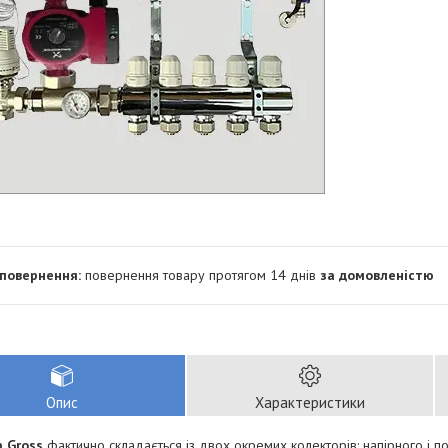
повернення товару протягом 14 днів
за домовленістю
Опис
Характеристики
 Gross
фактично складається із двох окремих колекторів: напірного і п