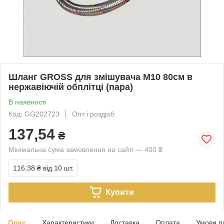
Шланг GROSS для змішувача М10 80см в
нержавіючій обплітці (пара)
В наявності
Код: GG202723
Опт і роздріб
137,54
₴
Мінімальна сума замовлення на сайті — 400 ₴
116,38 ₴
від 10 шт.
Купити
Опис
Характеристики
Доставка
Оплата
Умови п