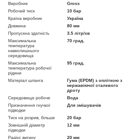
Виробник
Gross
Робочий тиск
10 бар
Країна виробник
Україна
Довжина
80 мм
Пропускна здатність
3.5 літр/хв
Максимальна
70 град.
температура
навколишнього
середовища
Максимальна
95 град.
температура робочої
рідини
Матеріал шланга
Гума (EPDM) з опліткою з
нержавіючої сталевого
дроту
Середовище робоче
Вода
Призначення гнучкої
Для змішувачів
підводки
Тиск на розрив, більше
20 бар
Зовнішній діаметр
12 мм
підводки
Радіус вигину
20 мм