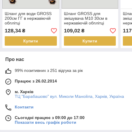
Шланг для води GROSS
Шланг GROSS для
Шла
200см ГГ в нержавіючій
змішувача М10 30см в
зміш
обплітці
нержавіючій обплітці
нерж
(пара)
(пар
128,34
109,02
117
₴
₴
Купити
Купити
Про нас
99% позитивних з 251 відгука за рік
Працює з 26.02.2014
м. Харків
ТЦ "Барабашово" вул. Миколи Манойла, Харків, Україна
Контакти
Сьогодні працює з 09:00 до 17:00
Показати весь графік роботи