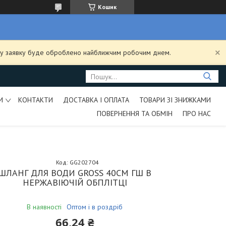
Кошик
ашу заявку буде оброблено найближчим робочим днем.
И
КОНТАКТИ
ДОСТАВКА І ОПЛАТА
ТОВАРИ ЗІ ЗНИЖКАМИ
ПОВЕРНЕННЯ ТА ОБМІН
ПРО НАС
Код:
GG202704
ШЛАНГ ДЛЯ ВОДИ GROSS 40СМ ГШ В
НЕРЖАВІЮЧІЙ ОБПЛІТЦІ
В наявності
Оптом і в роздріб
66,24 ₴