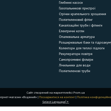
Глибинні насоси
Газопальникові пристрої
Стрічки крапельного зрошення
Поліетиленовий фітінг
Каналізаційні труби і фітинги
Електричні котли
Опалювальна арматура
Розширювальні баки та гідроакум
Колектори для теплої підлоги
Рекуператори повітря
Самопромивні фільтри
Лічильники для води
Поліетиленові труби
Сайт створений на маркетплейсі
Prom.ua
Інтернет-магазин «Водяний» |
Поскаржитися на контент
|
Політика конфіденційно
Select Language
▼