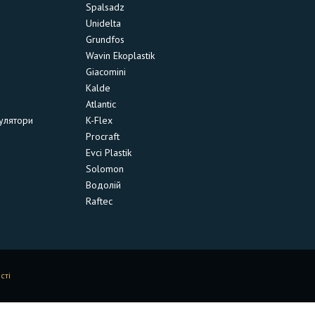
Spalsadz
Unidelta
Grundfos
Wavin Ekoplastik
Giacomini
Kalde
Atlantic
улятори
K-Flex
Procraft
Evci Plastik
Solomon
Водолій
Raftec
сті