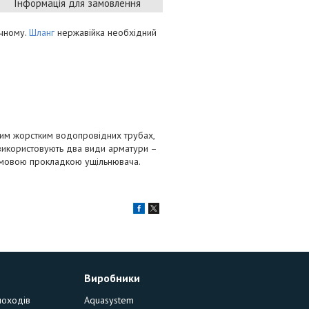
Інформація для замовлення
ічному.
Шланг
нержавійка необхідний
ним жорстким водопровідних трубах,
 використовують два види арматури –
гумовою прокладкою ущільнювача.
Виробники
моходів
Aquasystem