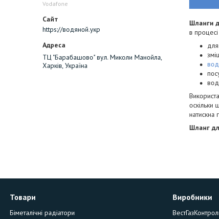
Vodafone
Шланги д
https://водяной.укр
в процесі
для
змі
ТЦ "Барабашово" вул. Миколи Манойла,
вод
Харків, Україна
пос
вод
Використа
оскільки 
натискна 
Шланг дл
Товари
Виробники
Біметалічні радіатори
ВестГазКонтрол