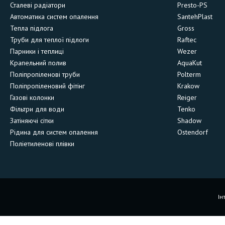
Сталеві радіатори
Presto-PS
Автоматика систем опалення
SantehPlast
Тепла підлога
Gross
Труби для теплої підлоги
Raftec
Парники і теплиці
Wezer
Крапельний полив
AquaKut
Поліпропіленові труби
Polterm
Поліпропіленовий фітінг
Krakow
Газові колонки
Reiger
Фільтри для води
Tenko
Затіняючі сітки
Shadow
Рідина для систем опалення
Ostendorf
Поліетиленові плівки