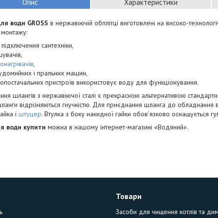
Опис
Характеристики
ля води GROSS
в нержавіючій обплітці виготовлені на високо-технолог
 монтажу:
 підключення сантехніки,
шувачів,
онагрівачів
,
удомийних і пральних машин,
опостачальних пристроїв використовує воду для функціонування.
ння шлангів з нержавіючої сталі є прекрасною альтернативою стандарт
шланги відрізняються гнучкістю. Для приєднання шланга до обладнання
гайка і
штуцер
. Втулка з боку накидної гайки обов'язково оснащується 
я води купити
можна в нашому інтернет-магазині «Водяний».
Товари
ь
Засоби для чищення котлів та ди