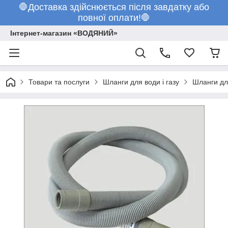
🛑Доставка здійснюється після завдатку або
повної оплати!🛑
Інтернет-магазин «ВОДЯНИЙ»
Товари та послуги
Шланги для води і газу
Шланги дл