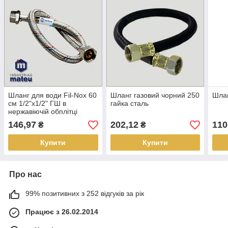
Шланг для води Fil-Nox 60
Шланг газовий чорний 250
Шлан
см 1/2"х1/2" ГШ в
гайка сталь
нержавіючій обплітці
146,97
202,12
110
₴
₴
Купити
Купити
Про нас
99% позитивних з 252 відгуків за рік
Працює з 26.02.2014