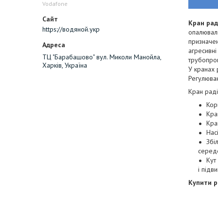
Vodafone
Кран рад
https://водяной.укр
опалюваль
призначен
агресивні
ТЦ "Барабашово" вул. Миколи Манойла,
трубопро
Харків, Україна
У кранах 
Регулюван
Кран раді
Кор
Кра
Кра
Нас
Збі
серед
Кут
і підв
Купити р