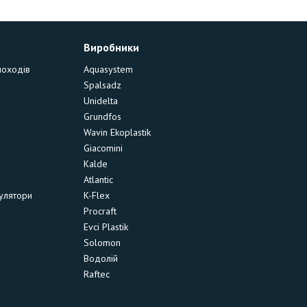
Виробники
моходів
Aquasystem
Spalsadz
Unidelta
Grundfos
Wavin Ekoplastik
Giacomini
Kalde
Atlantic
улятори
K-Flex
Procraft
Evci Plastik
Solomon
Водолій
Raftec