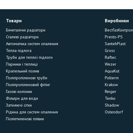
Товари
Виробники
Біметалічні радіатори
ВестГазКонтрол
Сталеві радіатори
Presto-PS
Автоматика систем опалення
SantehPlast
Тепла підлога
Gross
Труби для теплої підлоги
Raftec
Парники і теплиці
Wezer
Крапельний полив
AquaKut
Поліпропіленові труби
Polterm
Поліпропіленовий фітінг
Krakow
Газові колонки
Reiger
Фільтри для води
Tenko
Затіняючі сітки
Shadow
Рідина для систем опалення
Ostendorf
Поліетиленові плівки