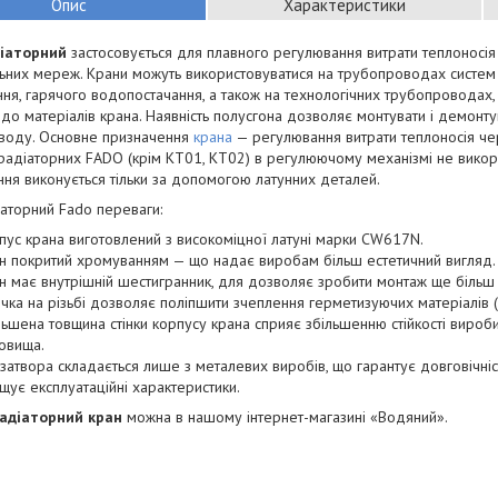
Опис
Характеристики
іаторний
застосовується для плавного регулювання витрати теплоносі
них мереж. Крани можуть використовуватися на трубопроводах систем 
ня, гарячого водопостачання, а також на технологічних трубопроводах,
 до матеріалів крана. Наявність полусгона дозволяє монтувати і демонт
воду. Основне призначення
крана
— регулювання витрати теплоносія че
радіаторних FADO (крім КТ01, КТ02) в регулюючому механізмі не викори
ня виконується тільки за допомогою латунних деталей.
аторний Fado переваги:
пус крана виготовлений з високоміцної латуні марки CW617N.
н покритий хромуванням — що надає виробам більш естетичний вигляд.
н має внутрішній шестигранник, для дозволяє зробити монтаж ще більш
ічка на різьбі дозволяє поліпшити зчеплення герметизуючих матеріалів 
льшена товщина стінки корпусу крана сприяє збільшенню стійкості виро
овища.
 затвора складається лише з металевих виробів, що гарантує довговічніс
ищує експлуатаційні характеристики.
адіаторний кран
можна в нашому інтернет-магазині «Водяний».