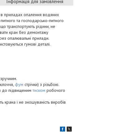
Інформація для замовлення
я в приладах опалення водяних
питного та господарсько-питного
 що транспортують рідини, не
увати кран без демонтажу
рез опалювальні прилади.
стовуються гумові деталі.
 зручним.
(клоччя,
фум
стрічки) з різьбою.
би до підвищеним
тиском
робочого
ть крана і не зношуваність виробів