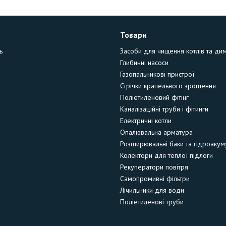
Товари
ь
Засоби для чищення котлів та ди
Глибинні насоси
Газопальникові пристрої
Стрічки крапельного зрошення
Поліетиленовий фітінг
Каналізаційні труби і фітинги
Електричні котли
Опалювальна арматура
Розширювальні баки та гідроакум
Колектори для теплої підлоги
Рекуператори повітря
Самопромивні фільтри
Лічильники для води
Поліетиленові труби